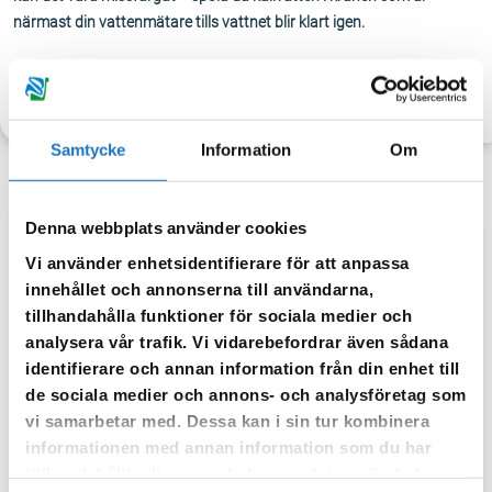
närmast din vattenmätare tills vattnet blir klart igen.
TILLBAKA
Samtycke
Information
Om
Denna webbplats använder cookies
Anmäl dig till vår sms-tjänst.
Vi använder enhetsidentifierare för att anpassa
Vår sms-tjänst använder vi enbart för att kunna informera dig
innehållet och annonserna till användarna,
om driftstörningar och andra händelser som kan påverka dig
tillhandahålla funktioner för sociala medier och
som fastighetsägare.
analysera vår trafik. Vi vidarebefordrar även sådana
identifierare och annan information från din enhet till
de sociala medier och annons- och analysföretag som
vi samarbetar med. Dessa kan i sin tur kombinera
informationen med annan information som du har
tillhandahållit eller som de har samlat in när du har