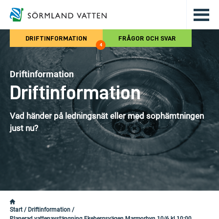
Hoppa till det huvudsakliga innehålle
DRIFTINFORMATION
FRÅGOR OCH SVAR
4
Driftinformation
Driftinformation
Vad händer på ledningsnät eller med sophämtningen
just nu?
Start
/
Driftinformation
/
Planerad vattenavstängning Ekebergsvägen Marmorbyn 10/6 kl 10:00