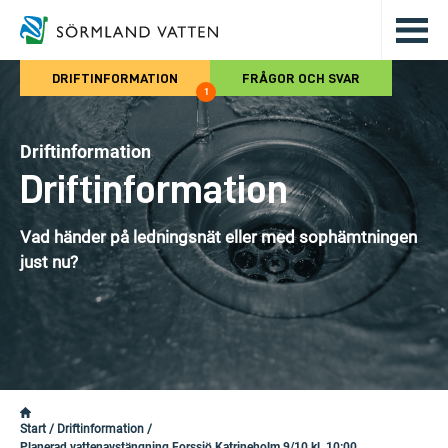
Hoppa till det huvudsakliga innehålle
DRIFTINFORMATION
FRÅGOR OCH SVAR
1
Driftinformation
Driftinformation
Vad händer på ledningsnät eller med sophämtningen
just nu?
Start
/
Driftinformation
/
Planerad vattenavstängning Forssjö Katrineholm 9/10 kl. 10:00