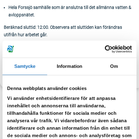
Hela Forssjö samhälle som är anslutna till det allmänna vatten &
avloppsnätet.
Beräknad sluttid: 12:00. Observera att sluttiden kan förändras
utifrån hur arbetet går.
Tappa gärna upp vatten för eget behov. När vattnet släpps på igen
kan det vara missfärgat – spola då i kranen tills vattnet blir klart igen.
Samtycke
Information
Om
TILLBAKA
Denna webbplats använder cookies
Vi använder enhetsidentifierare för att anpassa
innehållet och annonserna till användarna,
tillhandahålla funktioner för sociala medier och
Anmäl dig till vår sms-tjänst.
analysera vår trafik. Vi vidarebefordrar även sådana
identifierare och annan information från din enhet till
Vår sms-tjänst använder vi enbart för att kunna informera dig
de sociala medier och annons- och analysföretag som
om driftstörningar och andra händelser som kan påverka dig