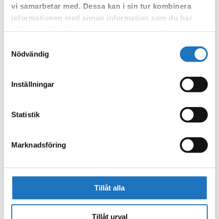
vi samarbetar med. Dessa kan i sin tur kombinera
som fastighetsägare.
informationen med annan information som du har
tillhandahållit eller som de har samlat in när du har
använt deras tjänster.
Samtyckesval
Nödvändig
Inställningar
Statistik
Marknadsföring
Tillåt alla
Tillåt urval