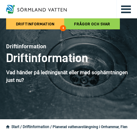
Hoppa till det huvudsakliga innehålle
DRIFTINFORMATION
FRÅGOR OCH SVAR
4
Driftinformation
Driftinformation
Vad händer på ledningsnät eller med sophämtningen
just nu?
Start
/
Driftinformation
/
Planerad vattenavstängning i Orrhammar, Flen