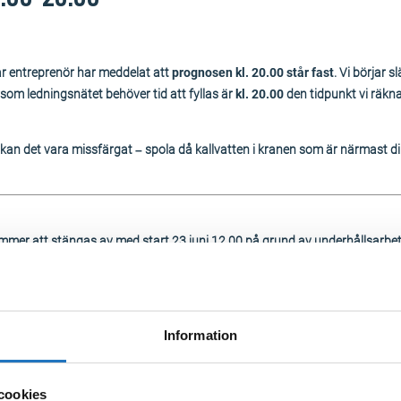
vår entreprenör har meddelat att
prognosen kl. 20.00 står fast
. Vi börjar 
rsom ledningsnätet behöver tid att fyllas är
kl. 20.00
den tidpunkt vi räkna
 kan det vara missfärgat – spola då kallvatten i kranen som är närmast di
kommer att stängas av med start 23 juni 12.00 på grund av underhållsarbe
Information
cookies