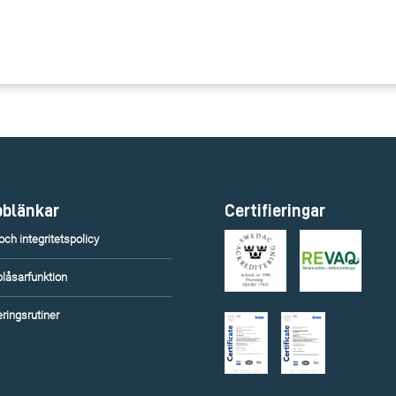
blänkar
Certifieringar
ch integritetspolicy
blåsarfunktion
ringsrutiner