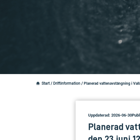
Start
/
Driftinformation
/
Planerad vattenavstängning i Val
Uppdaterad: 2026-06-30
Publ
Planerad vat
den 23 juni 1