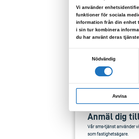
Beräknad sluttid: 20.00. Ob
Vi använder enhetsidentifie
funktioner för sociala medi
Tappa upp vatten för eget 
information från din enhet
närmast din vattenmätare til
i sin tur kombinera informa
Verksamheter är kontaktade 
du har använt deras tjänste
(eller anslut dig) på den
Samtyckesval
Nödvändig
TILLBAKA
Avvisa
Anmäl dig til
Vår sms-tjänst använder vi
som fastighetsägare.