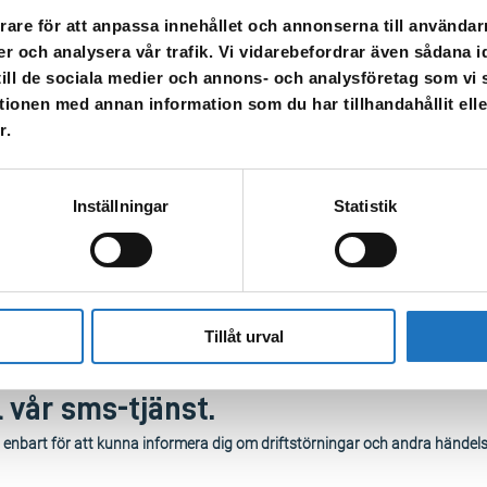
servera att sluttiden kan förändras utifrån hur arbetet går.
rare för att anpassa innehållet och annonserna till användarn
er och analysera vår trafik. Vi vidarebefordrar även sådana i
behov. När vattnet släpps på igen kan det vara missfärgat – spola då kall
 till de sociala medier och annons- och analysföretag som v
ls vattnet blir klart igen.
tionen med annan information som du har tillhandahållit ell
samt att sms är skickat. Har du inte fått ett sms kontrollera gärna att du 
r.
na adress www.sormlandvatten.se/sms.
Inställningar
Statistik
Tillåt urval
l vår sms-tjänst.
 enbart för att kunna informera dig om driftstörningar och andra händel