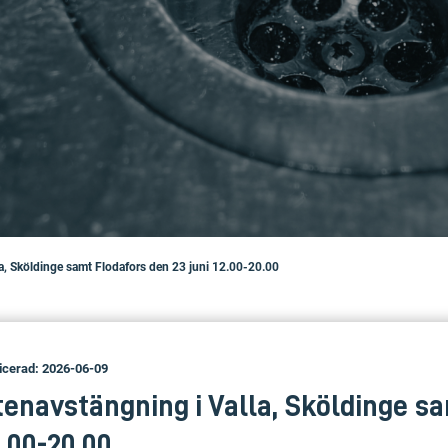
la, Sköldinge samt Flodafors den 23 juni 12.00-20.00
icerad: 2026-06-09
tenavstängning i Valla, Sköldinge s
2.00-20.00