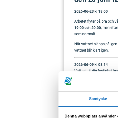
2026-06-23 kl 18:00
Arbetet flyter på bra och 
19.00 och 20.00
, men efte
som normalt.
När vattnet släpps på igen
vattnet blir klart igen.
2026-06-09 kl 08.14
Vattnet till din fastighet 
Valla IP.
Berörda områden är:
Valla
Samtycke
Sköldinge
Flodafors
Denna webbplats använder 