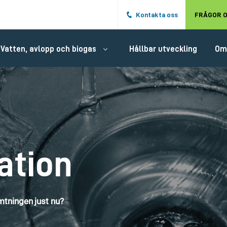
Hoppa till det huvudsakliga innehålle
Kontakta oss
FRÅGOR O
Vatten, avlopp och biogas
Hållbar utveckling
Om
ation
tningen just nu?