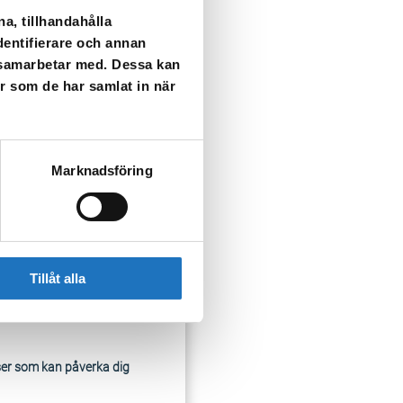
a, tillhandahålla
dentifierare och annan
vatten i kranen som är
i samarbetar med. Dessa kan
er som de har samlat in när
är ansluten till vår tjänst
Marknadsföring
Tillåt alla
ser som kan påverka dig