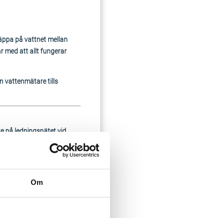
släppa på vattnet mellan
r med att allt fungerar
n vattenmätare tills
te på ledningsnätet vid
Om