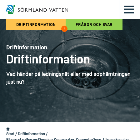
Hoppa till det huvudsakliga innehålle
DRIFTINFORMATION
FRÅGOR OCH SVAR
4
Driftinformation
Driftinformation
Vad händer på ledningsnät eller med sophämtningen
just nu?
Start
/
Driftinformation
/
Planerad vattenavstängning Kungsgatan, Oppundavägen, Läroverksgatan