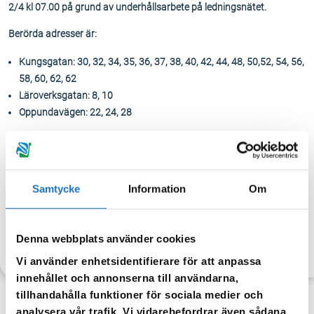
2/4 kl 07.00 på grund av underhållsarbete på ledningsnätet.
Berörda adresser är:
Kungsgatan: 30, 32, 34, 35, 36, 37, 38, 40, 42, 44, 48, 50,52, 54, 56,
58, 60, 62, 62
Läroverksgatan: 8, 10
Oppundavägen: 22, 24, 28
Beräknad sluttid: 8.30. Observera att sluttiden kan förändras utifrån
hur arbetet går.
Tappa gärna upp vatten för eget behov. När vattnet släpps på igen
Samtycke
Information
Om
kan det vara missfärgat – spola då i kranen tills vattnet blir klart igen.
Denna webbplats använder cookies
TILLBAKA
Vi använder enhetsidentifierare för att anpassa
innehållet och annonserna till användarna,
tillhandahålla funktioner för sociala medier och
analysera vår trafik. Vi vidarebefordrar även sådana