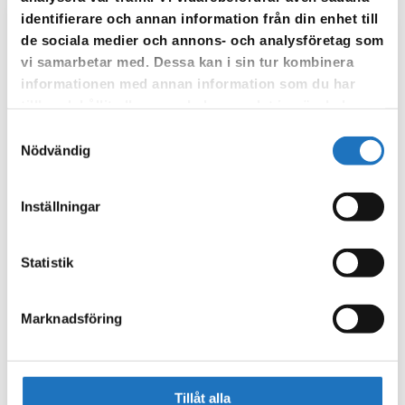
identifierare och annan information från din enhet till
de sociala medier och annons- och analysföretag som
Anmäl dig till vår sms-tjänst.
vi samarbetar med. Dessa kan i sin tur kombinera
Vår sms-tjänst använder vi enbart för att kunna informera dig
informationen med annan information som du har
om driftstörningar och andra händelser som kan påverka dig
tillhandahållit eller som de har samlat in när du har
som fastighetsägare.
använt deras tjänster.
Samtyckesval
Nödvändig
Inställningar
Statistik
Marknadsföring
Tillåt alla