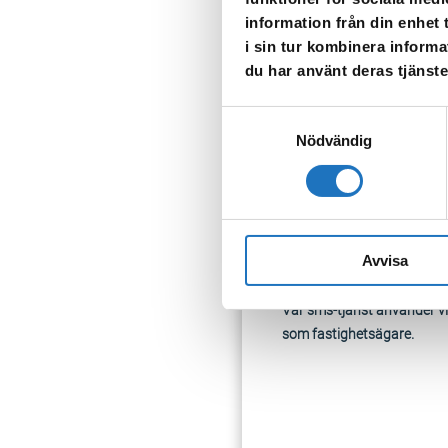
Tappa gärna upp vatten för 
information från din enhet
klart igen.
i sin tur kombinera informa
du har använt deras tjänste
TILLBAKA
Samtyckesval
Nödvändig
Avvisa
Anmäl dig til
Vår sms-tjänst använder vi
som fastighetsägare.