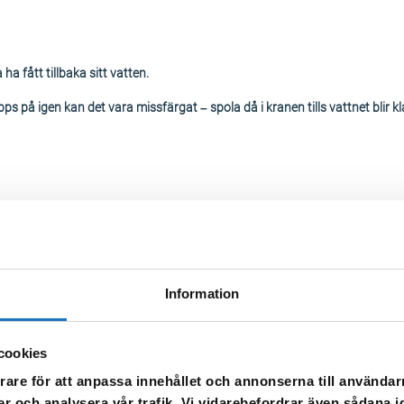
 ha fått tillbaka sitt vatten.
ps på igen kan det vara missfärgat – spola då i kranen tills vattnet blir kl
kommer att stängas av 3/2-25 kl:9:00 på grund av underhållsarbete på ledn
Information
cookies
rare för att anpassa innehållet och annonserna till användarn
er och analysera vår trafik. Vi vidarebefordrar även sådana i