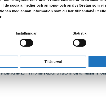
eget behov. När vattnet släpps på igen kan det vara missfärgat – spola då 
 till de sociala medier och annons- och analysföretag som v
tionen med annan information som du har tillhandahållit ell
r.
Inställningar
Statistik
Tillåt urval
l vår sms-tjänst.
 enbart för att kunna informera dig om driftstörningar och andra händel