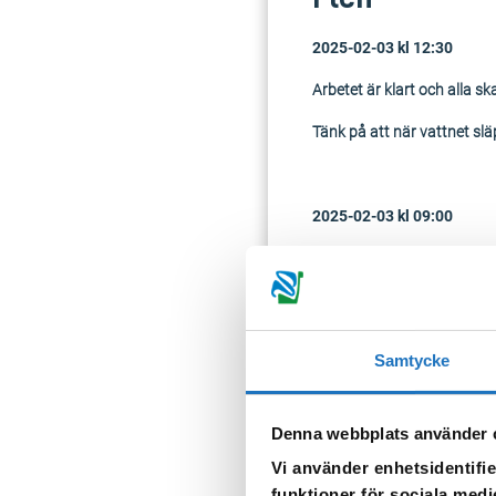
2025-02-03 kl 12:30
Arbetet är klart och alla ska
Tänk på att när vattnet släp
2025-02-03 kl 09:00
Vattnet till din fastighet 
Berörda adresser är:
Ugglevägen
Samtycke
Humlevägen
Hagvägen
Denna webbplats använder 
Vi använder enhetsidentifie
Gökstigen
funktioner för sociala medi