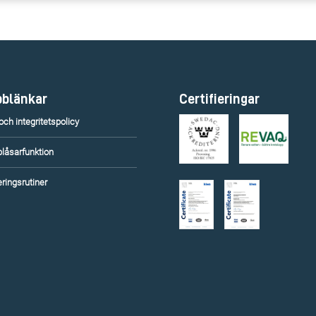
blänkar
Certifieringar
ch integritetspolicy
blåsarfunktion
ringsrutiner