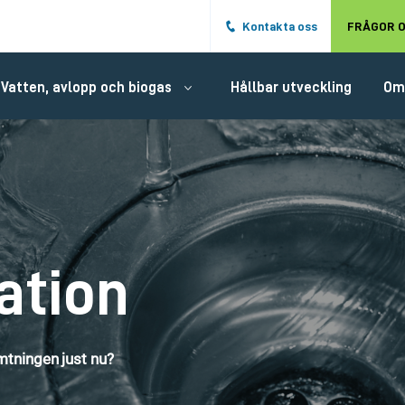
Hoppa till det huvudsakliga innehålle
Kontakta oss
FRÅGOR O
Vatten, avlopp och biogas
Hållbar utveckling
Om
ation
tningen just nu?