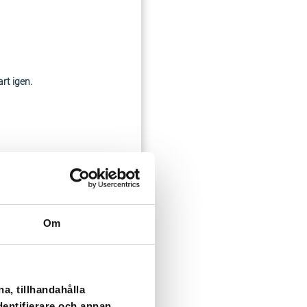
art igen.
ingsnätet.
Om
a, tillhandahålla
dentifierare och annan