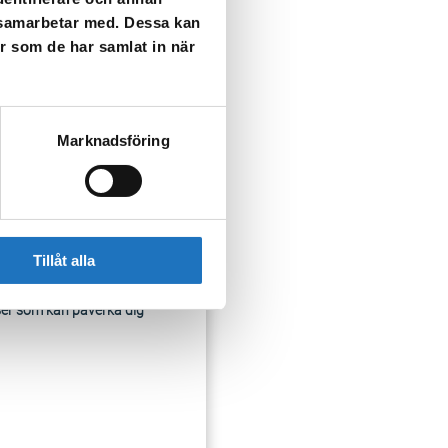
i kranen tills vattnet blir
i samarbetar med. Dessa kan
er som de har samlat in när
Marknadsföring
Tillåt alla
ser som kan påverka dig