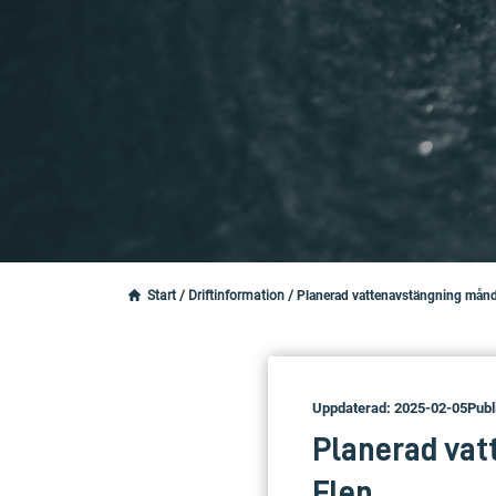
Start
/
Driftinformation
/
Planerad vattenavstängning månda
Uppdaterad: 2025-02-05
Publ
Planerad vat
Flen