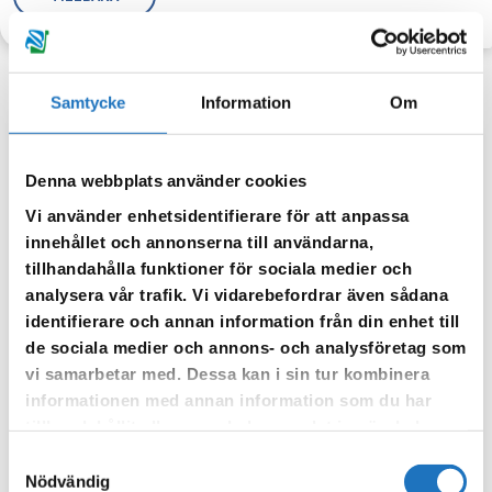
Samtycke
Information
Om
Anmäl dig till vår sms-tjänst.
Denna webbplats använder cookies
Vår sms-tjänst använder vi enbart för att kunna informera dig
Vi använder enhetsidentifierare för att anpassa
om driftstörningar och andra händelser som kan påverka dig
innehållet och annonserna till användarna,
som fastighetsägare.
tillhandahålla funktioner för sociala medier och
analysera vår trafik. Vi vidarebefordrar även sådana
identifierare och annan information från din enhet till
de sociala medier och annons- och analysföretag som
vi samarbetar med. Dessa kan i sin tur kombinera
informationen med annan information som du har
tillhandahållit eller som de har samlat in när du har
använt deras tjänster.
Samtyckesval
Nödvändig