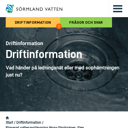
Hoppa till det huvudsakliga innehålle
DRIFTINFORMATION
FRÅGOR OCH SVAR
1
Driftinformation
Driftinformation
Vad händer på ledningsnät eller med sophämtningen
just nu?
Start
/
Driftinformation
/
Planerad vattenavstängning Norra Eksjövägen, Flen