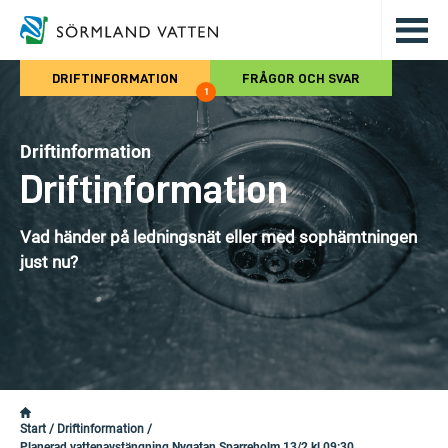
Hoppa till det huvudsakliga innehålle
DRIFTINFORMATION
FRÅGOR OCH SVAR
1
Driftinformation
Driftinformation
Vad händer på ledningsnät eller med sophämtningen
just nu?
Start
/
Driftinformation
/
Planerad vattenavstängning Nygatan Sparreholm 13/2 kl 09:30