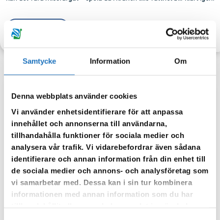
TILLBAKA
Samtycke
Information
Om
Denna webbplats använder cookies
Anmäl dig till vår sms-tjänst.
Vi använder enhetsidentifierare för att anpassa
Vår sms-tjänst använder vi enbart för att kunna informera dig
innehållet och annonserna till användarna,
om driftstörningar och andra händelser som kan påverka dig
tillhandahålla funktioner för sociala medier och
som fastighetsägare.
analysera vår trafik. Vi vidarebefordrar även sådana
identifierare och annan information från din enhet till
de sociala medier och annons- och analysföretag som
vi samarbetar med. Dessa kan i sin tur kombinera
informationen med annan information som du har
tillhandahållit eller som de har samlat in när du har
använt deras tjänster.