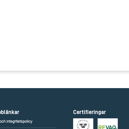
blänkar
Certifieringar
ch integritetspolicy