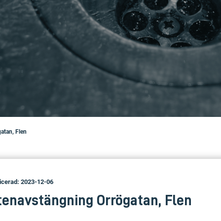
atan, Flen
icerad: 2023-12-06
tenavstängning Orrögatan, Flen