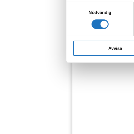
Samtyckesval
Nödvändig
Anmäl dig til
Vår sms-tjänst använder vi
som fastighetsägare.
Avvisa