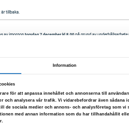
är tillbaka.
as av imorgon
torsdag 7 december kl 8.00
på grund av underhållsarbete 
 18, 19, 20, 21
Information
eget behov. När vattnet släpps på igen kan det vara missfärgat – spola då 
cookies
rare för att anpassa innehållet och annonserna till användarn
er och analysera vår trafik. Vi vidarebefordrar även sådana i
 till de sociala medier och annons- och analysföretag som v
tionen med annan information som du har tillhandahållit ell
r.