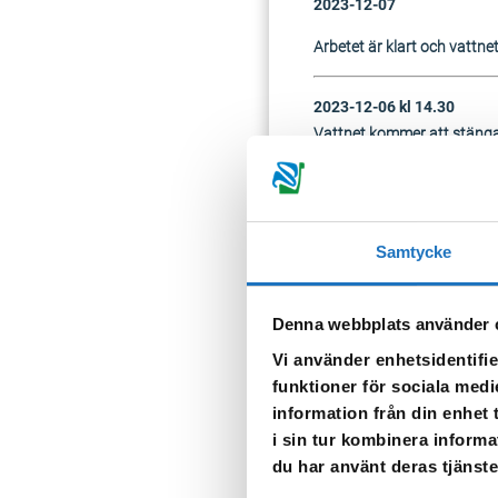
2023-12-07
Arbetet är klart och vattnet 
2023-12-06 kl 14.30
Vattnet kommer att stäng
Berörda fastigheter är:
Orrögatan, nr. 12, 16, 17,
Orröhöjden, nr. 1, 3
Samtycke
Tappa gärna upp vatten för 
klart igen.
Denna webbplats använder 
Vi använder enhetsidentifie
funktioner för sociala medi
TILLBAKA
information från din enhet
i sin tur kombinera informa
du har använt deras tjänste