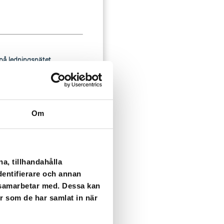
på ledningsnätet.
Om
i kranen tills vattnet blir
a, tillhandahålla
dentifierare och annan
i samarbetar med. Dessa kan
er som de har samlat in när