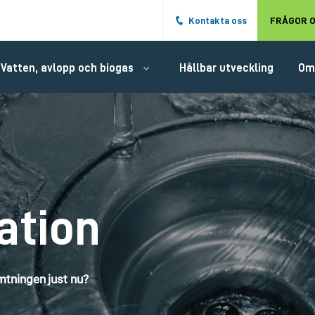
Hoppa till det huvudsakliga innehålle
Kontakta oss
FRÅGOR O
Vatten, avlopp och biogas
Hållbar utveckling
Om
ation
tningen just nu?