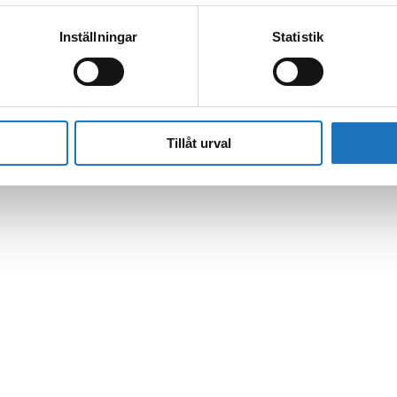
Inställningar
Statistik
l vår sms-tjänst.
 enbart för att kunna informera dig om driftstörningar och andra händel
Tillåt urval