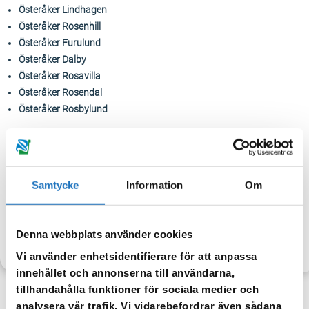
Österåker Lindhagen
Österåker Rosenhill
Österåker Furulund
Österåker Dalby
Österåker Rosavilla
Österåker Rosendal
Österåker Rosbylund
Beräknad sluttid: 17:00. Observera att sluttiden kan förändras
utifrån hur arbetet går.
Tappa gärna upp vatten för eget behov. När vattnet släpps på igen
Samtycke
Information
Om
kan det vara missfärgat – spola då i kranen tills vattnet blir klart igen.
Denna webbplats använder cookies
TILLBAKA
Vi använder enhetsidentifierare för att anpassa
innehållet och annonserna till användarna,
tillhandahålla funktioner för sociala medier och
analysera vår trafik. Vi vidarebefordrar även sådana