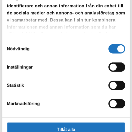
identifierare och annan information från din enhet till
de sociala medier och annons- och analysföretag som
Anmäl dig till vår sms-tjänst.
vi samarbetar med. Dessa kan i sin tur kombinera
Vår sms-tjänst använder vi enbart för att kunna informera dig
informationen med annan information som du har
om driftstörningar och andra händelser som kan påverka dig
tillhandahållit eller som de har samlat in när du har
som fastighetsägare.
använt deras tjänster.
Samtyckesval
Nödvändig
Inställningar
Statistik
Marknadsföring
Tillåt alla