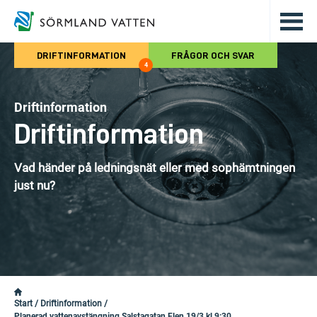
Hoppa till det huvudsakliga innehålle
DRIFTINFORMATION
FRÅGOR OCH SVAR
4
Driftinformation
Driftinformation
Vad händer på ledningsnät eller med sophämtningen
just nu?
Start
/
Driftinformation
/
Planerad vattenavstängning Salstagatan Flen 19/3 kl 9:30