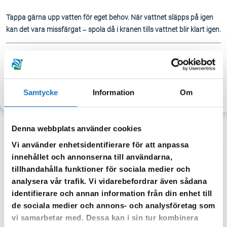
Tappa gärna upp vatten för eget behov. När vattnet släpps på igen
kan det vara missfärgat – spola då i kranen tills vattnet blir klart igen.
TILLBAKA
Samtycke
Information
Om
Denna webbplats använder cookies
Vi använder enhetsidentifierare för att anpassa
innehållet och annonserna till användarna,
Anmäl dig till vår sms-tjänst.
tillhandahålla funktioner för sociala medier och
Vår sms-tjänst använder vi enbart för att kunna informera dig
analysera vår trafik. Vi vidarebefordrar även sådana
om driftstörningar och andra händelser som kan påverka dig
identifierare och annan information från din enhet till
som fastighetsägare.
de sociala medier och annons- och analysföretag som
vi samarbetar med. Dessa kan i sin tur kombinera