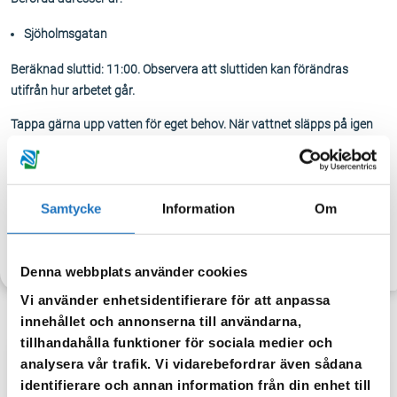
Sjöholmsgatan
Beräknad sluttid: 11:00. Observera att sluttiden kan förändras
utifrån hur arbetet går.
Tappa gärna upp vatten för eget behov. När vattnet släpps på igen
kan det vara missfärgat – spola då i kranen tills vattnet blir klart igen.
Samtycke
Information
Om
TILLBAKA
Denna webbplats använder cookies
Vi använder enhetsidentifierare för att anpassa
innehållet och annonserna till användarna,
tillhandahålla funktioner för sociala medier och
analysera vår trafik. Vi vidarebefordrar även sådana
Anmäl dig till vår sms-tjänst.
identifierare och annan information från din enhet till