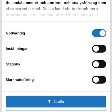
de sociala medier och annons- och analysföretag som
Vår sms-tjänst använder vi enbart för att kunna informera dig
vi samarbetar med. Dessa kan i sin tur kombinera
om driftstörningar och andra händelser som kan påverka dig
informationen med annan information som du har
som fastighetsägare.
tillhandahållit eller som de har samlat in när du har
använt deras tjänster.
Samtyckesval
Nödvändig
Inställningar
Statistik
Marknadsföring
Tillåt alla