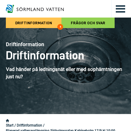
Hoppa till det huvudsakliga innehålle
DRIFTINFORMATION
FRÅGOR OCH SVAR
4
Driftinformation
Driftinformation
Vad händer på ledningsnät eller med sophämtningen
just nu?
Start
/
Driftinformation
/
Planerad vattenavstängning Sjöholmsgatan Katrineholm 17/9 kl 10:00