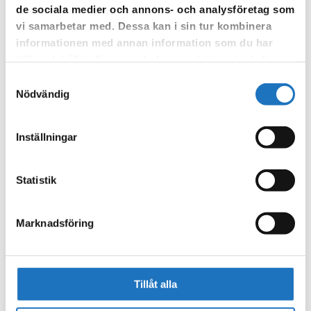
de sociala medier och annons- och analysföretag som
Vår sms-tjänst använder vi enbart för att kunna informera dig
vi samarbetar med. Dessa kan i sin tur kombinera
om driftstörningar och andra händelser som kan påverka dig
informationen med annan information som du har
som fastighetsägare.
tillhandahållit eller som de har samlat in när du har
använt deras tjänster.
Samtyckesval
Nödvändig
Inställningar
Statistik
Marknadsföring
Tillåt alla