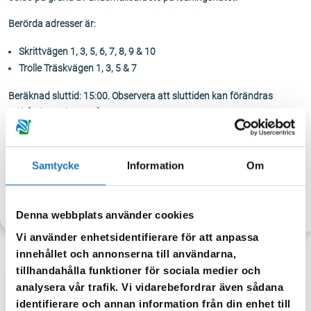
Berörda adresser är:
Skrittvägen 1, 3, 5, 6, 7, 8, 9 & 10
Trolle Träskvägen 1, 3, 5 & 7
Beräknad sluttid: 15:00. Observera att sluttiden kan förändras
utifrån hur arbetet går.
Tappa gärna upp vatten för eget behov. När vattnet släpps på igen
kan det vara missfärgat – spola då i kranen tills vattnet blir klart igen.
Samtycke
Information
Om
TILLBAKA
Denna webbplats använder cookies
Vi använder enhetsidentifierare för att anpassa
innehållet och annonserna till användarna,
tillhandahålla funktioner för sociala medier och
analysera vår trafik. Vi vidarebefordrar även sådana
Anmäl dig till vår sms-tjänst.
identifierare och annan information från din enhet till