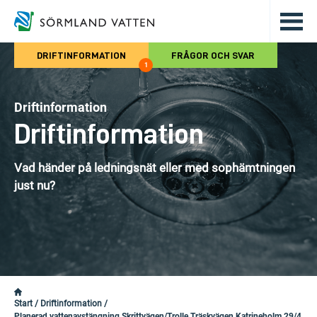
Hoppa till det huvudsakliga innehålle
DRIFTINFORMATION
FRÅGOR OCH SVAR
1
Driftinformation
Driftinformation
Vad händer på ledningsnät eller med sophämtningen
just nu?
Start
/
Driftinformation
/
Planerad vattenavstängning Skrittvägen/Trolle Träskvägen Katrineholm 29/4