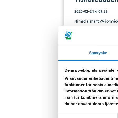
2025-02-24 kl 09.38
Ni med allmänt VA i områd
onsdag 26/2 på grund av u
Tappa gärna upp vatten fö
När vattnet släpps på igen k
Samtycke
Denna webbplats använder 
Vi använder enhetsidentifie
TILLBAKA
funktioner för sociala medi
information från din enhet
i sin tur kombinera informa
du har använt deras tjänste
Samtyckesval