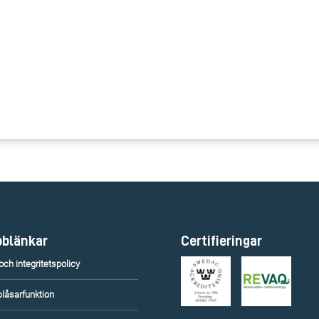
blänkar
Certifieringar
ch integritetspolicy
blåsarfunktion