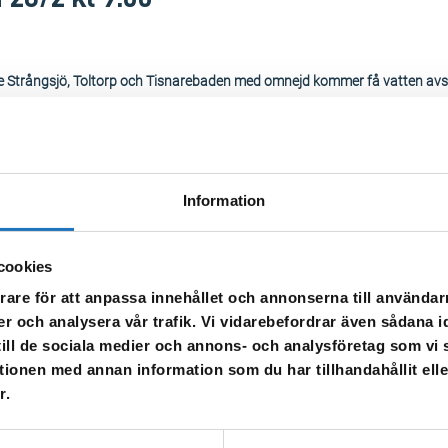
e Strångsjö, Toltorp och Tisnarebaden med omnejd kommer få vatten avs
nderhållsarbete.
r eget behov.
an det vara missfärgat – spola då i kranen tills vattnet blir klart igen.
Information
cookies
rare för att anpassa innehållet och annonserna till användarn
er och analysera vår trafik. Vi vidarebefordrar även sådana i
 till de sociala medier och annons- och analysföretag som v
tionen med annan information som du har tillhandahållit ell
r.