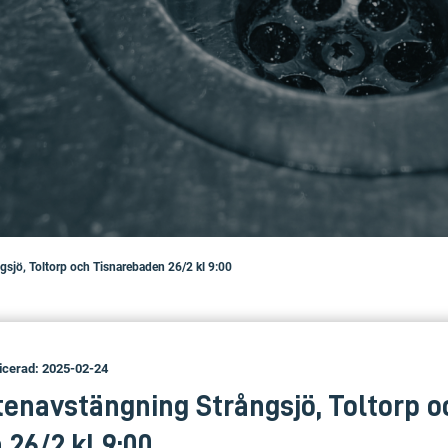
gsjö, Toltorp och Tisnarebaden 26/2 kl 9:00
icerad: 2025-02-24
tenavstängning Strångsjö, Toltorp o
26/2 kl 9:00