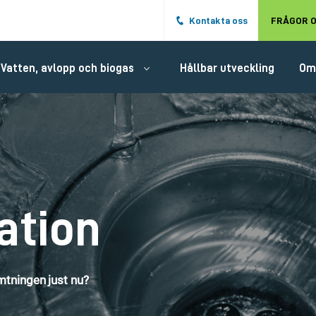
Hoppa till det huvudsakliga innehålle
Kontakta oss
FRÅGOR O
Vatten, avlopp och biogas
Hållbar utveckling
Om
ation
tningen just nu?