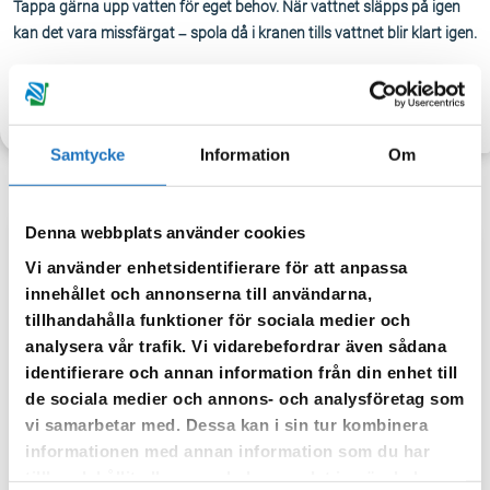
Tappa gärna upp vatten för eget behov. När vattnet släpps på igen
kan det vara missfärgat – spola då i kranen tills vattnet blir klart igen.
TILLBAKA
Samtycke
Information
Om
Denna webbplats använder cookies
Anmäl dig till vår sms-tjänst.
Vi använder enhetsidentifierare för att anpassa
innehållet och annonserna till användarna,
Vår sms-tjänst använder vi enbart för att kunna informera dig
tillhandahålla funktioner för sociala medier och
om driftstörningar och andra händelser som kan påverka dig
analysera vår trafik. Vi vidarebefordrar även sådana
som fastighetsägare.
identifierare och annan information från din enhet till
de sociala medier och annons- och analysföretag som
vi samarbetar med. Dessa kan i sin tur kombinera
informationen med annan information som du har
tillhandahållit eller som de har samlat in när du har