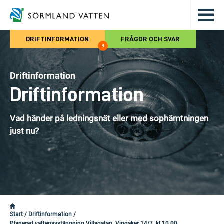
Hoppa till det huvudsakliga innehålle
DRIFTINFORMATION
FRÅGOR OCH SVAR
4
Driftinformation
Driftinformation
Vad händer på ledningsnät eller med sophämtningen
just nu?
Start
/
Driftinformation
/
Planerad vattenavstängning Villagatan, Vingåker 14/7, kl 10.00