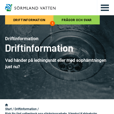
Hoppa till det huvudsakliga innehålle
DRIFTINFORMATION
FRÅGOR OCH SVAR
1
Driftinformation
Driftinformation
Vad händer på ledningsnät eller med sophämtningen
just nu?
Start
/
Driftinformation
/
Risk för lågt vattentryck pga släckningsarbete, Värmbol Katrineholm