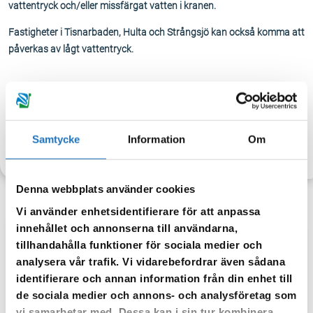
vattentryck och/eller missfärgat vatten i kranen.
Fastigheter i Tisnarbaden, Hulta och Strångsjö kan också komma att
påverkas av lågt vattentryck.
Samtycke
Information
Om
TILLBAKA
Denna webbplats använder cookies
Vi använder enhetsidentifierare för att anpassa
innehållet och annonserna till användarna,
tillhandahålla funktioner för sociala medier och
Anmäl dig till vår sms-tjänst.
analysera vår trafik. Vi vidarebefordrar även sådana
Vår sms-tjänst använder vi enbart för att kunna informera dig
identifierare och annan information från din enhet till
om driftstörningar och andra händelser som kan påverka dig
de sociala medier och annons- och analysföretag som
som fastighetsägare.
vi samarbetar med. Dessa kan i sin tur kombinera