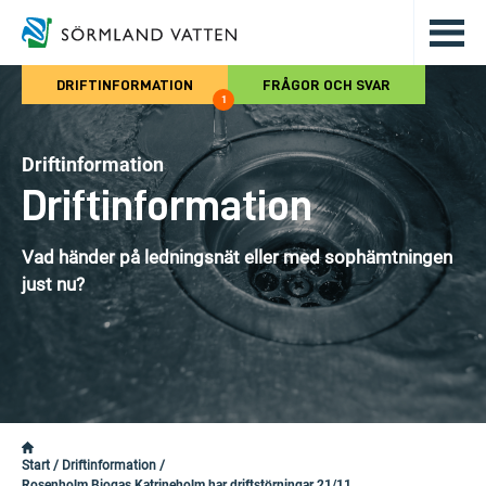
Hoppa till det huvudsakliga innehålle
DRIFTINFORMATION
FRÅGOR OCH SVAR
1
Driftinformation
Driftinformation
Vad händer på ledningsnät eller med sophämtningen
just nu?
Start
/
Driftinformation
/
Rosenholm Biogas Katrineholm har driftstörningar 21/11