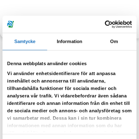
TILLBAKA
Samtycke
Information
Om
Denna webbplats använder cookies
Anmäl dig till vår sms-tjänst.
Vi använder enhetsidentifierare för att anpassa
Vår sms-tjänst använder vi enbart för att kunna informera dig
innehållet och annonserna till användarna,
om driftstörningar och andra händelser som kan påverka dig
tillhandahålla funktioner för sociala medier och
som fastighetsägare.
analysera vår trafik. Vi vidarebefordrar även sådana
identifierare och annan information från din enhet till
de sociala medier och annons- och analysföretag som
vi samarbetar med. Dessa kan i sin tur kombinera
informationen med annan information som du har
tillhandahållit eller som de har samlat in när du har