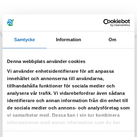
TILLBAKA
Samtycke
Information
Om
Denna webbplats använder cookies
Anmäl dig till vår sms-tjänst.
Vi använder enhetsidentifierare för att anpassa
Vår sms-tjänst använder vi enbart för att kunna informera dig
innehållet och annonserna till användarna,
om driftstörningar och andra händelser som kan påverka dig
tillhandahålla funktioner för sociala medier och
som fastighetsägare.
analysera vår trafik. Vi vidarebefordrar även sådana
identifierare och annan information från din enhet till
de sociala medier och annons- och analysföretag som
vi samarbetar med. Dessa kan i sin tur kombinera
informationen med annan information som du har
tillhandahållit eller som de har samlat in när du har
använt deras tjänster.