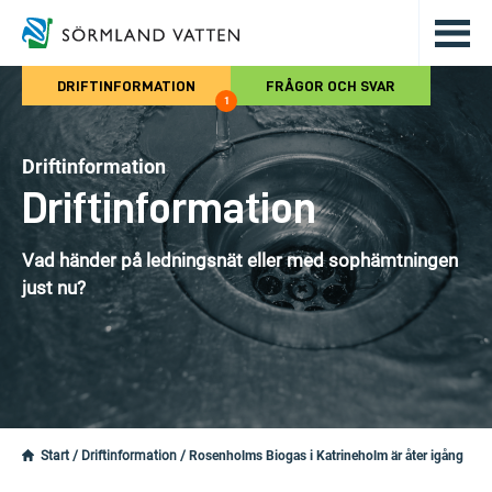
Hoppa till det huvudsakliga innehålle
DRIFTINFORMATION
FRÅGOR OCH SVAR
1
Driftinformation
Driftinformation
Vad händer på ledningsnät eller med sophämtningen
just nu?
Start
/
Driftinformation
/
Rosenholms Biogas i Katrineholm är åter igång