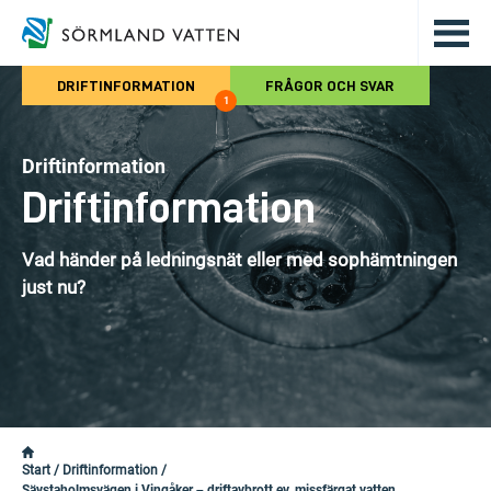
Hoppa till det huvudsakliga innehålle
DRIFTINFORMATION
FRÅGOR OCH SVAR
1
Driftinformation
Driftinformation
Vad händer på ledningsnät eller med sophämtningen
just nu?
Start
/
Driftinformation
/
Sävstaholmsvägen i Vingåker – driftavbrott ev. missfärgat vatten