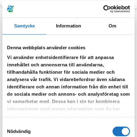
Samtycke
Information
Om
Anmäl dig till vår sms-tjänst.
Denna webbplats använder cookies
Vår sms-tjänst använder vi enbart för att kunna informera dig
om driftstörningar och andra händelser som kan påverka dig
Vi använder enhetsidentifierare för att anpassa
som fastighetsägare.
innehållet och annonserna till användarna,
tillhandahålla funktioner för sociala medier och
analysera vår trafik. Vi vidarebefordrar även sådana
identifierare och annan information från din enhet till
de sociala medier och annons- och analysföretag som
vi samarbetar med. Dessa kan i sin tur kombinera
informationen med annan information som du har
tillhandahållit eller som de har samlat in när du har
använt deras tjänster.
Samtyckesval
Nödvändig