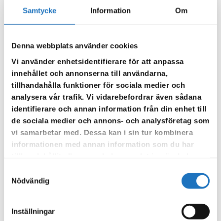
Anmäl dig till vår sms-tjänst.
Samtycke
Information
Om
Vår sms-tjänst använder vi enbart för att kunna informera dig
om driftstörningar och andra händelser som kan påverka dig
som fastighetsägare.
Denna webbplats använder cookies
Vi använder enhetsidentifierare för att anpassa
innehållet och annonserna till användarna,
tillhandahålla funktioner för sociala medier och
analysera vår trafik. Vi vidarebefordrar även sådana
identifierare och annan information från din enhet till
de sociala medier och annons- och analysföretag som
vi samarbetar med. Dessa kan i sin tur kombinera
informationen med annan information som du har
tillhandahållit eller som de har samlat in när du har
använt deras tjänster.
Samtyckesval
Nödvändig
Inställningar