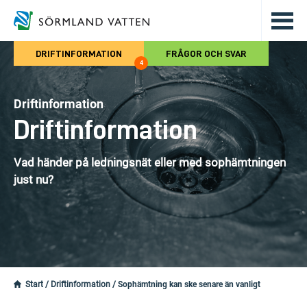
Hoppa till det huvudsakliga innehålle
DRIFTINFORMATION
FRÅGOR OCH SVAR
4
Driftinformation
Driftinformation
Vad händer på ledningsnät eller med sophämtningen
just nu?
Start
/
Driftinformation
/
Sophämtning kan ske senare än vanligt