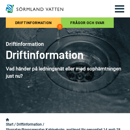
Hoppa till det huvudsakliga innehålle
DRIFTINFORMATION
FRÅGOR OCH SVAR
1
Driftinformation
Driftinformation
Vad händer på ledningsnät eller med sophämtningen
just nu?
Start
/
Driftinformation
/
Storgatan/Bryggaregatan Katrineholm, avstängd för genomfart 14 april-28