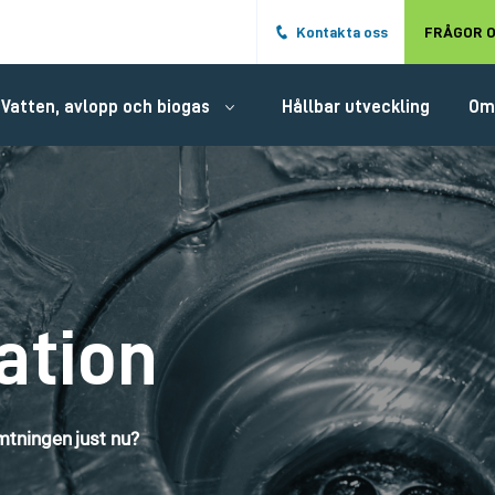
Hoppa till det huvudsakliga innehålle
Kontakta oss
FRÅGOR O
Vatten, avlopp och biogas
Hållbar utveckling
Om
ation
tningen just nu?