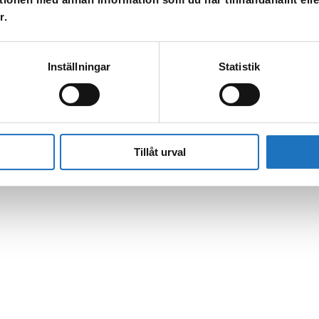
r.
Inställningar
Statistik
l vår sms-tjänst.
Tillåt urval
 enbart för att kunna informera dig om driftstörningar och andra händel