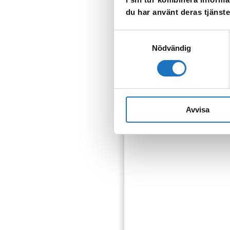
TILLBAKA
du har använt deras tjänste
Samtyckesval
Nödvändig
Anmäl dig til
Avvisa
Vår sms-tjänst använder vi
som fastighetsägare.