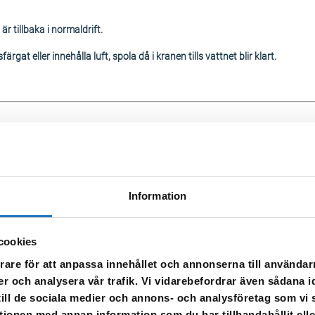
 är tillbaka i normaldrift.
rgat eller innehålla luft, spola då i kranen tills vattnet blir klart.
Forssjö
Information
cookies
 gårdagen och natten har det varit bekymmer med vattenleveransen i For
rare för att anpassa innehållet och annonserna till användarn
 men fortsatta störningar kan förekomma under dagen.
er och analysera vår trafik. Vi vidarebefordrar även sådana i
 till de sociala medier och annons- och analysföretag som v
tionen med annan information som du har tillhandahållit ell