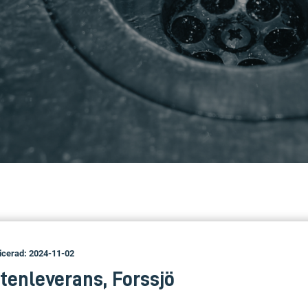
icerad: 2024-11-02
ttenleverans, Forssjö