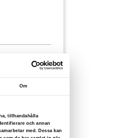
Om
ssjö.
a, tillhandahålla
dentifierare och annan
i samarbetar med. Dessa kan
er som de har samlat in när