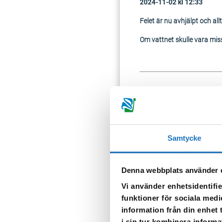
2024-11-02 kl 12:33
Felet är nu avhjälpt och allt
Om vattnet skulle vara missfä
2024-11-02 kl 09.30
Störning i vattenleverans, 
Berörda adresser är:
Samtycke
Forssjö
Denna webbplats använder 
Efter strömavbrottet under
Vi använder enhetsidentifie
Problemet är identifierat
funktioner för sociala medi
information från din enhet
i sin tur kombinera informa