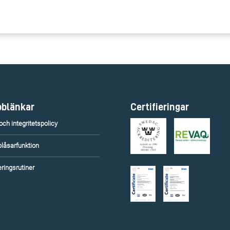
blänkar
Certifieringar
ch integritetspolicy
blåsarfunktion
ringsrutiner