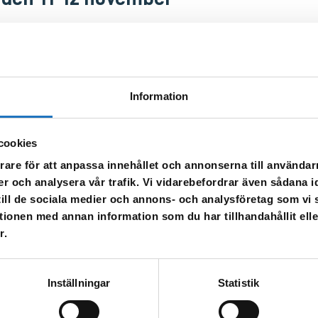
ovember mellan ca klockan 23.00 och 04.00 kommer Bintjegatan och Aste
i Forssjö. Berörda fastigheter har fått SMS.
 eget bruk inför aktuell avstängning. Tack på förhand.
Information
cookies
rare för att anpassa innehållet och annonserna till användarn
er och analysera vår trafik. Vi vidarebefordrar även sådana i
 till de sociala medier och annons- och analysföretag som v
tionen med annan information som du har tillhandahållit ell
r.
l vår sms-tjänst.
 enbart för att kunna informera dig om driftstörningar och andra händel
Inställningar
Statistik