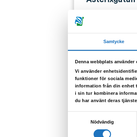
Natten mellan 11 och 12 n
pga. planerat strömavbrott 
Tappa gärna upp vatten för
Samtycke
TILLBAKA
Denna webbplats använder 
Vi använder enhetsidentifie
funktioner för sociala medi
information från din enhet
i sin tur kombinera informa
du har använt deras tjänste
Anmäl dig til
Samtyckesval
Vår sms-tjänst använder vi
Nödvändig
som fastighetsägare.