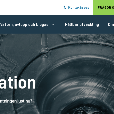
Hoppa till det huvudsakliga innehålle
Kontakta oss
FRÅGOR O
Vatten, avlopp och biogas
Hållbar utveckling
Om
ation
tningen just nu?