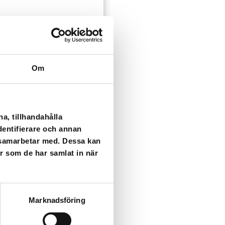
rixgatan vara utan vatten
Om
a, tillhandahålla
dentifierare och annan
i samarbetar med. Dessa kan
er som de har samlat in när
ser som kan påverka dig
Marknadsföring