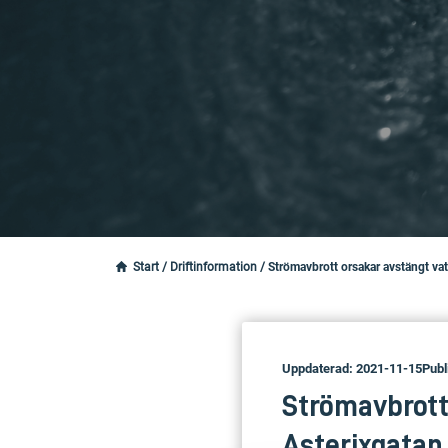
Start
/
Driftinformation
/
Strömavbrott orsakar avstängt va
Uppdaterad: 2021-11-15
Publ
Strömavbrott
Asterixgatan