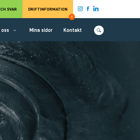
t.
CH SVAR
DRIFTINFORMATION
1
 oss
Mina sidor
Kontakt