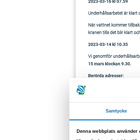
2023-03-16 kl 07.59
Underhållsarbetet är klart 
När vattnet kommer tillbaka
kranen tills det blir klart o
2023-03-14 kl 10.35
Vi genomför underhållsarb
15 mars klockan 9.30.
Berörda adresser:
Fabriksgatan 7 A-B, 10
Rådjursgränd 1
Skolgatan 12
Samtycke
Hjortgränd 2 A-C, 4 A-C
Humlegatan 1 A-B, 3 A-B,
Orrgränd 1 A-B
Denna webbplats använder 
Vannalaplan 1-C