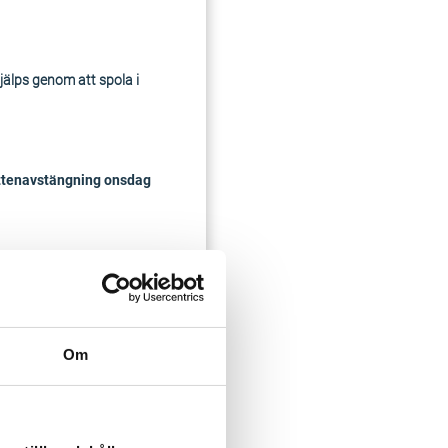
jälps genom att spola i
ttenavstängning onsdag
Om