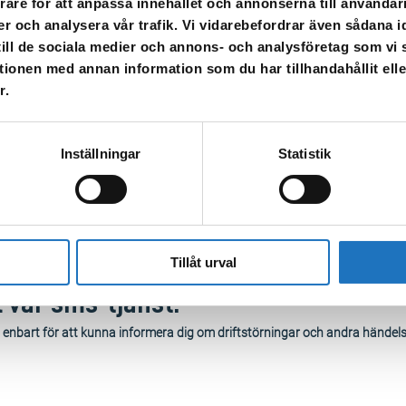
rare för att anpassa innehållet och annonserna till användarn
r eget behov. Vattenkärror är placerade vid förskolan Gränden och på H
er och analysera vår trafik. Vi vidarebefordrar även sådana i
 till de sociala medier och annons- och analysföretag som v
 kan det vara missfärgat och avhjälps genom att spola i kranen till det bli
tionen med annan information som du har tillhandahållit ell
 att kontakta vår kundservice på telefon 0150-800 100.
r.
Inställningar
Statistik
Tillåt urval
l vår sms-tjänst.
 enbart för att kunna informera dig om driftstörningar och andra händel