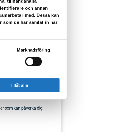
a, tillhandahålla
umlegatan.
dentifierare och annan
i samarbetar med. Dessa kan
r klart igen.
er som de har samlat in när
Marknadsföring
Tillåt alla
ser som kan påverka dig