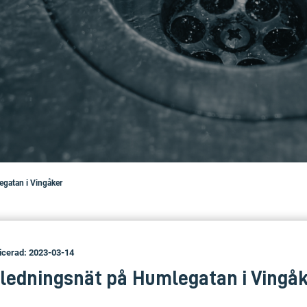
egatan i Vingåker
icerad: 2023-03-14
 ledningsnät på Humlegatan i Vingå