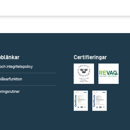
blänkar
Certifieringar
ch integritetspolicy
blåsarfunktion
ringsrutiner