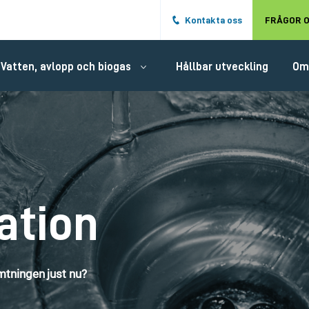
Hoppa till det huvudsakliga innehålle
Kontakta oss
FRÅGOR O
Vatten, avlopp och biogas
Hållbar utveckling
Om
ation
tningen just nu?