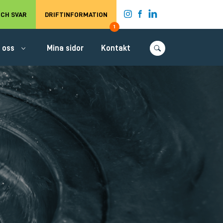
t.
CH SVAR
DRIFTINFORMATION
1
 oss
Mina sidor
Kontakt