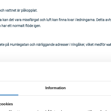
och vattnet är påkopplat.
 kan det vara missfärgat och luft kan finna kvar i ledningarna. Detta avh
ch har ett normalt flöde igen.
ete på Humlegatan och närliggande adresser i Vingåker, vilket medför
va
Information
 4-10, 13, 15, 17, 19
cookies