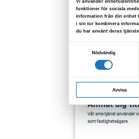
Vi använder enhetsidentifie
Tappa gärna upp vatten fö
funktioner för sociala medi
information från din enhet
När vattnet kommer tillbaka
i sin tur kombinera informa
Vid frågor är du välkommen
du har använt deras tjänste
Samtyckesval
TILLBAKA
Nödvändig
Avvisa
Anmäl dig til
Vår sms-tjänst använder vi
som fastighetsägare.