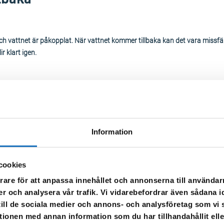
och vattnet är påkopplat. När vattnet kommer tillbaka kan det vara miss
ir klart igen.
ete på Oddergatan i Katrineholm, vilket medför
vattenavstängning onsda
Information
 eget behov. När vattnet kommer tillbaka kan det vara missfärgat och av
n.
cookies
rare för att anpassa innehållet och annonserna till användarn
 kontakta kundservice på telefon 0150-800 100.
er och analysera vår trafik. Vi vidarebefordrar även sådana i
 till de sociala medier och annons- och analysföretag som v
tionen med annan information som du har tillhandahållit ell