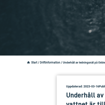
Start
/
Driftinformation
/
Underhåll av ledningsnät på Odderg
Uppdaterad: 2023-03-16
Publ
Underhåll av
vattnet är ti