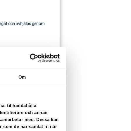
färgat och avhjälps genom
g 15 mars klockan 7.30.
Om
hjälps genom att spola i
a, tillhandahålla
dentifierare och annan
i samarbetar med. Dessa kan
er som de har samlat in när