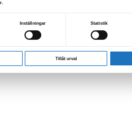
r.
Inställningar
Statistik
l vår sms-tjänst.
 enbart för att kunna informera dig om driftstörningar och andra händel
Tillåt urval