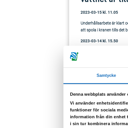
2023-03-15 kl. 11.05
Underhållsarbete är klart 
att spola i kranen tills det bl
2023-03-14 kl. 15.50
Vi genomför underhållsarb
Berörda adresser:
Oddergatan 4-17
Samtycke
Tappa gärna upp vatten för
kranen tills det blir klart ige
Denna webbplats använder 
Vi använder enhetsidentifie
Vid frågor, välkommen att
funktioner för sociala medi
information från din enhet
TILLBAKA
i sin tur kombinera informa