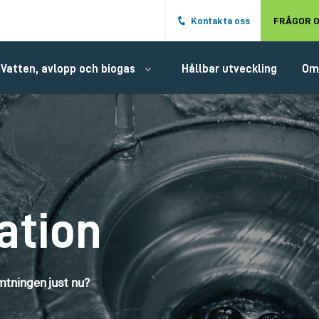
Hoppa till det huvudsakliga innehålle
Kontakta oss
FRÅGOR O
Vatten, avlopp och biogas
Hållbar utveckling
Om
ation
tningen just nu?