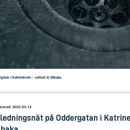
atan i Katrineholm – vattnet är tillbaka
icerad: 2023-03-14
 ledningsnät på Oddergatan i Katrin
llbaka