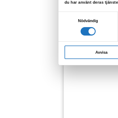
du har använt deras tjänste
Samtyckesval
Nödvändig
Anmäl dig til
Vår sms-tjänst använder vi
Avvisa
som fastighetsägare.