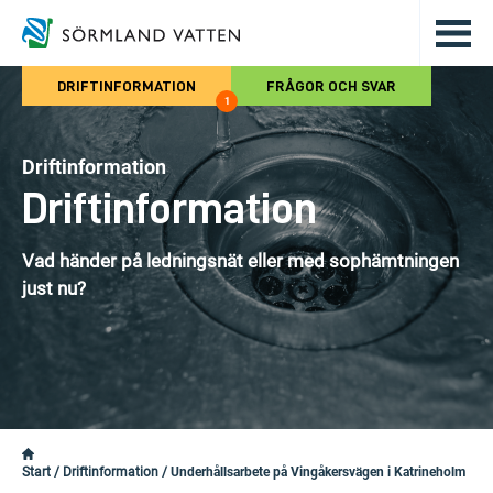
Hoppa till det huvudsakliga innehålle
DRIFTINFORMATION
FRÅGOR OCH SVAR
1
Driftinformation
Driftinformation
Vad händer på ledningsnät eller med sophämtningen
just nu?
Start
/
Driftinformation
/
Underhållsarbete på Vingåkersvägen i Katrineholm