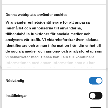
Denna webbplats använder cookies
Vi använder enhetsidentifierare för att anpassa
innehållet och annonserna till användarna,
tillhandahålla funktioner för sociala medier och
analysera vår trafik. Vi vidarebefordrar även sådana
identifierare och annan information från din enhet till
de sociala medier och annons- och analysföretag som
vi samarbetar med. Dessa kan i sin tur kombinera
TILLBAKA
informationen med annan information som du har
tillhandahållit eller som de har samlat in när du har
använt deras tjänster.
Samtyckesval
Nödvändig
Anmäl dig till vår sms-tjänst.
Inställningar
Vår sms-tjänst använder vi enbart för att kunna informera dig
om driftstörningar och andra händelser som kan påverka dig