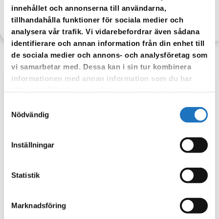
innehållet och annonserna till användarna,
TILLBAKA
tillhandahålla funktioner för sociala medier och
analysera vår trafik. Vi vidarebefordrar även sådana
identifierare och annan information från din enhet till
de sociala medier och annons- och analysföretag som
vi samarbetar med. Dessa kan i sin tur kombinera
informationen med annan information som du har
Anmäl dig till vår sms-tjänst.
tillhandahållit eller som de har samlat in när du har
använt deras tjänster.
Samtyckesval
Vår sms-tjänst använder vi enbart för att kunna informera dig
Nödvändig
om driftstörningar och andra händelser som kan påverka dig
som fastighetsägare.
Inställningar
Statistik
Marknadsföring