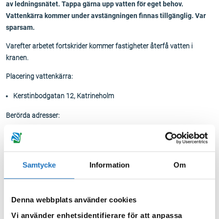
av ledningsnätet. Tappa gärna upp vatten för eget behov.
Vattenkärra kommer under avstängningen finnas tillgänglig. Var
sparsam.
Varefter arbetet fortskrider kommer fastigheter återfå vatten i
kranen.
Placering vattenkärra:
Kerstinbodgatan 12, Katrineholm
Berörda adresser:
Ängsliden 9-13, Katrineholm
Duveholmsgatan 12, 15, 17, 18, 20, Katrineholm
Kerstinbodagatan 12, 14, 16, 17, 19, 21 och 23, Katrineholm
Samtycke
Information
Om
Mogetorpsgatan 19, 20 och 22, Katrineholm
Tallbacken 13, 15, 18, 20, 22, 24, 26 och 28, Katrineholm
Tallstigen 1, 3 och 5, Katrineholm
Denna webbplats använder cookies
Torggatan 1, 3 och 5, Katrineholm
Vi använder enhetsidentifierare för att anpassa