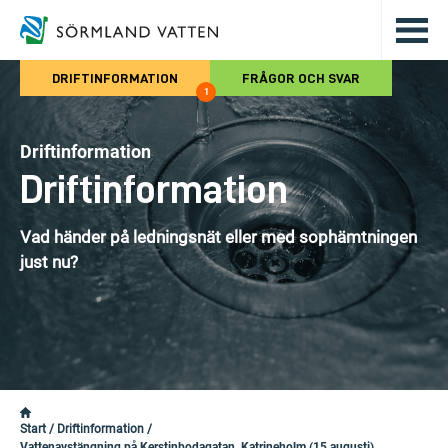
Hoppa till det huvudsakliga innehålle
DRIFTINFORMATION
FRÅGOR OCH SVAR
1
Driftinformation
Driftinformation
Vad händer på ledningsnät eller med sophämtningen
just nu?
Start
/
Driftinformation
/
Vattenavstängning på Kerstinbodagatan, Katrineholm (15 augusti)