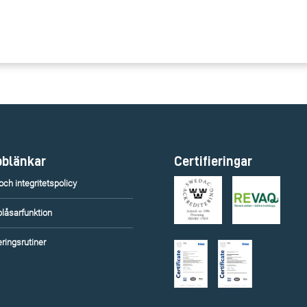
blänkar
Certifieringar
ch integritetspolicy
blåsarfunktion
ringsrutiner