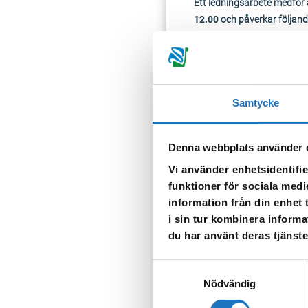
Ett ledningsarbete medför
12.00
och påverkar följand
Svartbäcksvägen 2 a, b, c, 
Häll upp vatten för eget be
När vattnet släpps på igen k
Samtycke
TILLBAKA
Denna webbplats använder 
Vi använder enhetsidentifie
funktioner för sociala medi
information från din enhet
i sin tur kombinera informa
du har använt deras tjänste
Anmäl dig til
Samtyckesval
Vår sms-tjänst använder vi
Nödvändig
som fastighetsägare.