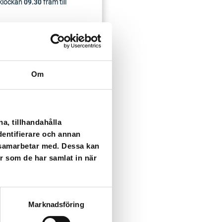
klockan
09.30
fram till
Om
a, tillhandahålla
dentifierare och annan
i samarbetar med. Dessa kan
er som de har samlat in när
ser som kan påverka dig
Marknadsföring