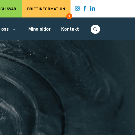
t.
CH SVAR
DRIFTINFORMATION
1
 oss
Mina sidor
Kontakt