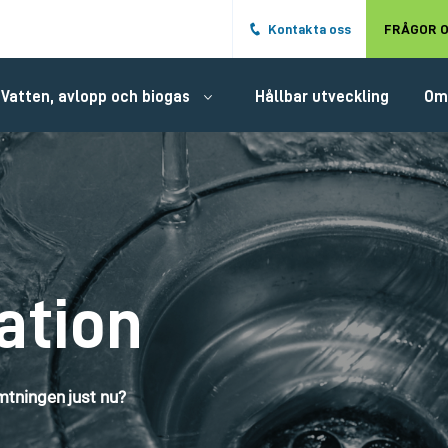
Hoppa till det huvudsakliga innehålle
Kontakta oss
FRÅGOR O
Vatten, avlopp och biogas
Hållbar utveckling
Om
ation
tningen just nu?