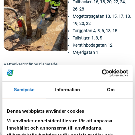
Tallbacken 16, 18, 20, 22, 24,
26, 28
Mogetorpsgatan 13, 15, 17, 18,
19, 20, 22
Torggatan 4, 5, 6, 13, 15
Tallstigen 1, 3, 5
Kerstinbodagatan 12
Mejerigatan 1
Vattenkärror finns placerade:
korsningen Tallbacken/Mogetorpsgatan
korsningen Tallbacken/Torggatan
Samtycke
Information
Om
När vattnet kommer åter kan det vara missfärgat, detta avhjälper du
genom att spola tills det är klart igen.
Denna webbplats använder cookies
Vi använder enhetsidentifierare för att anpassa
TILLBAKA
innehållet och annonserna till användarna,
tillhandahålla funktioner för sociala medier och