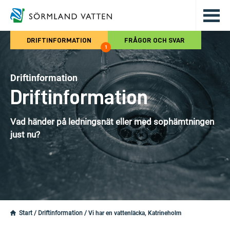
Hoppa till det huvudsakliga innehålle
DRIFTINFORMATION
FRÅGOR OCH SVAR
1
Driftinformation
Driftinformation
Vad händer på ledningsnät eller med sophämtningen
just nu?
Start
/
Driftinformation
/
Vi har en vattenläcka, Katrineholm