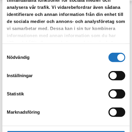
analysera vår trafik. Vi vidarebefordrar även sådana
identifierare och annan information från din enhet till
de sociala medier och annons- och analysföretag som
vi samarbetar med. Dessa kan i sin tur kombinera
Anmäl dig till vår sms-tjänst.
informationen med annan information som du har
Vår sms-tjänst använder vi enbart för att kunna informera dig
tillhandahållit eller som de har samlat in när du har
om driftstörningar och andra händelser som kan påverka dig
använt deras tjänster.
Samtyckesval
som fastighetsägare.
Nödvändig
Inställningar
Statistik
Marknadsföring