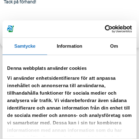
Tack på förhand!
TILLBAKA
Samtycke
Information
Om
Denna webbplats använder cookies
Vi använder enhetsidentifierare för att anpassa
Anmäl dig till vår sms-tjänst.
innehållet och annonserna till användarna,
Vår sms-tjänst använder vi enbart för att kunna informera dig
tillhandahålla funktioner för sociala medier och
om driftstörningar och andra händelser som kan påverka dig
analysera vår trafik. Vi vidarebefordrar även sådana
som fastighetsägare.
identifierare och annan information från din enhet till
de sociala medier och annons- och analysföretag som
vi samarbetar med. Dessa kan i sin tur kombinera
informationen med annan information som du har
tillhandahållit eller som de har samlat in när du har