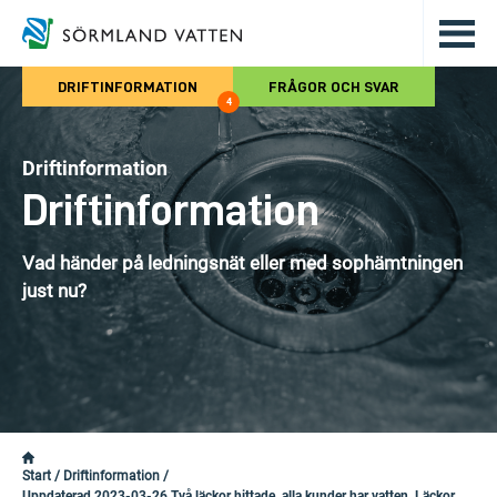
Hoppa till det huvudsakliga innehålle
DRIFTINFORMATION
FRÅGOR OCH SVAR
4
Driftinformation
Driftinformation
Vad händer på ledningsnät eller med sophämtningen
just nu?
Start
/
Driftinformation
/
Uppdaterad 2023-03-26 Två läckor hittade, alla kunder har vatten. Läckor