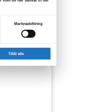
er som de har samlat in när
Marknadsföring
t fett och förhindra att
Tillåt alla