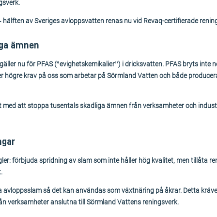
gsverk.
e – hälften av Sveriges avloppsvatten renas nu vid Revaq-certifierade renin
iga ämnen
ller nu för PFAS (”evighetskemikalier”) i dricksvatten. PFAS bryts inte n
ller högre krav på oss som arbetar på Sörmland Vatten och både producer
t med att stoppa tusentals skadliga ämnen från verksamheter och indust
ngar
ler: förbjuda spridning av slam som inte håller hög kvalitet, men tillåta 
.
a avloppsslam så det kan användas som växtnäring på åkrar. Detta kräve
rån verksamheter anslutna till Sörmland Vattens reningsverk.