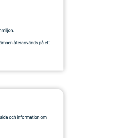
nmiljön.
sämnen återanvänds på ett
msida och information om