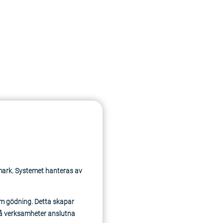
mark. Systemet hanteras av
om gödning. Detta skapar
 på verksamheter anslutna