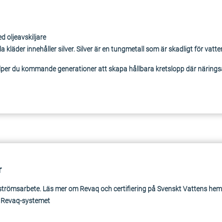
ed oljeavskiljare
a kläder innehåller silver. Silver är en tungmetall som är skadligt för vatte
lper du kommande generationer att skapa hållbara kretslopp där näring
r
pströmsarbete. Läs mer om Revaq och certifiering på Svenskt Vattens he
m Revaq-systemet