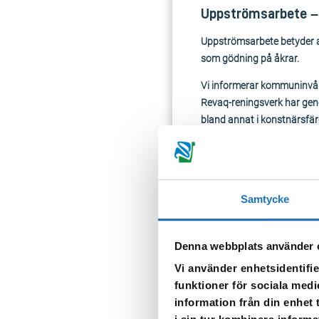
Uppströmsarbete – 
Uppströmsarbete betyder at
som gödning på åkrar.
Vi informerar kommuninvåna
Revaq-reningsverk har geno
bland annat i konstnärsfär
den färgen mot en miljövänl
Samtycke
Denna webbplats använder 
Vad kan du 
Vi använder enhetsidentifie
funktioner för sociala medi
Reningsverken kan inte rena
information från din enhet
viktigt att förebygga föro