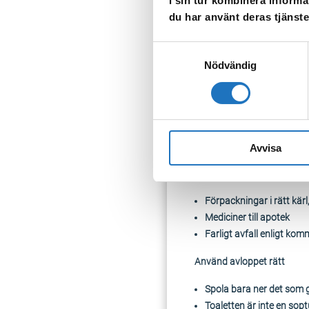
i sin tur kombinera informa
du har använt deras tjänste
Viktiga tips!
Samtyckesval
Välj rätt produkter
Nödvändig
Undvik PFAS-produkter (
Läs innehållsförtecknin
Var försiktig med mikrop
påsen blir genomblöt
Undvik oseriösa webbsido
Avvisa
Sortera rätt
Förpackningar i rätt kärl,
Mediciner till apotek
Farligt avfall enligt kom
Använd avloppet rätt
Spola bara ner det som
Toaletten är inte en sop