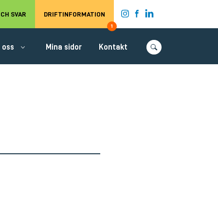
t.
CH SVAR
DRIFTINFORMATION
1
 oss
Mina sidor
Kontakt