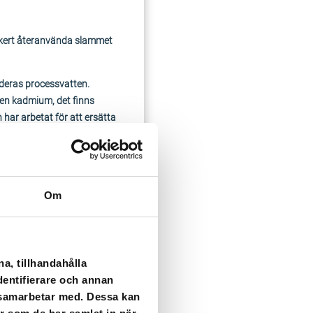
säkert återanvända slammet
 deras processvatten.
len kadmium, det finns
har arbetat för att ersätta
Om
a, tillhandahålla
dentifierare och annan
icksvatten. Därför är det
i samarbetar med. Dessa kan