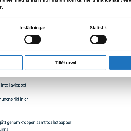
tionen med annan information som du har tillhandahållit ell
r.
Inställningar
Statistik
teflon, impregnering, vissa kosmetika)
gar
opcorn-påsar – de innehåller ofta PFAS-ämnen på insidan för att stöta bor
r – deras produkter följer ofta inte EU:s kemikaliekrav
Tillåt urval
 inte i avloppet
munens riktlinjer
 gått genom kroppen samt toalettpapper
tunna