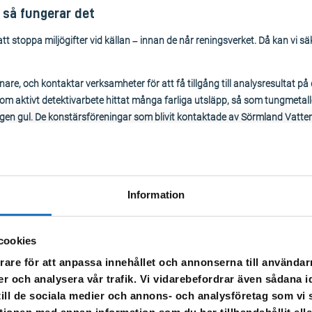
så fungerar det
t stoppa miljögifter vid källan – innan de når reningsverket. Då kan vi 
re, och kontaktar verksamheter för att få tillgång till analysresultat på
m aktivt detektivarbete hittat många farliga utsläpp, så som tungmetal
gen gul. De konstärsföreningar som blivit kontaktade av Sörmland Vatten 
ig oljefärg.
Information
cookies
göra hemma?
rare för att anpassa innehållet och annonserna till användarn
er och analysera vår trafik. Vi vidarebefordrar även sådana i
 bort alla miljögifter. Dessa riskerar att hamna i sjöar, vattendrag och dr
 till de sociala medier och annons- och analysföretag som v
rening hemma.