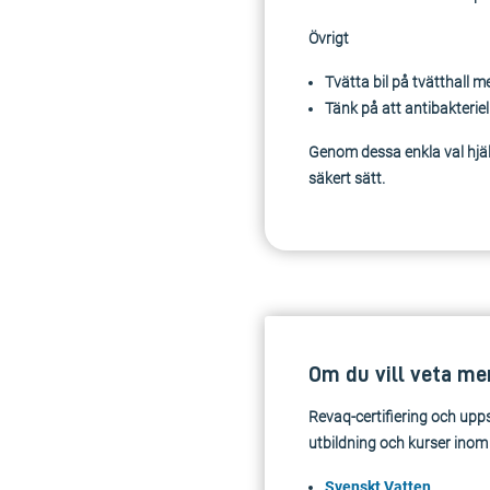
Övrigt
Tvätta bil på tvätthall m
Tänk på att antibakteriell
Genom dessa enkla val hjä
säkert sätt.
Om du vill veta me
Revaq-certifiering och up
utbildning och kurser ino
Svenskt Vatten