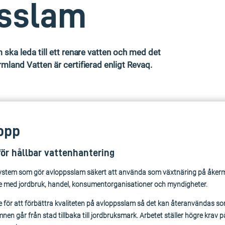
psslam
 ska leda till ett renare vatten och med det
mland Vatten är certifierad enligt Revaq.
lopp
för hållbar vattenhantering
ssystem som gör avloppsslam säkert att använda som växtnäring på åker
e med jordbruk, handel, konsumentorganisationer och myndigheter.
e för att förbättra kvaliteten på avloppsslam så det kan återanvändas s
nen går från stad tillbaka till jordbruksmark. Arbetet ställer högre krav