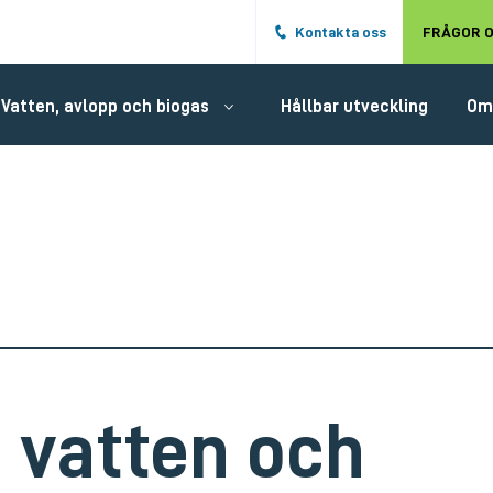
Hoppa till det huvudsakliga innehålle
Kontakta oss
FRÅGOR O
Vatten, avlopp och biogas
Hållbar utveckling
Om
 vatten och