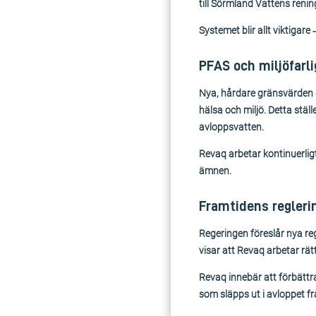
till Sörmland Vattens renin
Systemet blir allt viktigar
PFAS och miljöfarl
Nya, hårdare gränsvärden gä
hälsa och miljö. Detta stä
avloppsvatten.
Revaq arbetar kontinuerlig
ämnen.
Framtidens regleri
Regeringen föreslår nya reg
visar att Revaq arbetar rätt
Revaq innebär att förbättr
som släpps ut i avloppet f