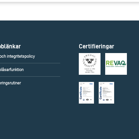
blänkar
Certifieringar
ch integritetspolicy
blåsarfunktion
ringsrutiner