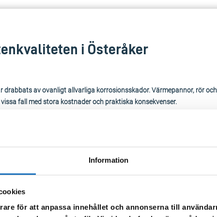
tenkvaliteten i Österåker
har drabbats av ovanligt allvarliga korrosionsskador. Värmepannor, rör oc
– i vissa fall med stora kostnader och praktiska konsekvenser.
nstallatörer har alla uppmärksammat att problemet är omfattande. Därför
enverk uppfyller livsmedelsverkets krav för dricksvatten, men är inte tillrä
lationer. För att säkerställa trygg och hållbar försörjning förbättrar vi va
Information
samma vattenverk i slutet av 2025.
cookies
v anläggning för pH-justering
rare för att anpassa innehållet och annonserna till användarn
lskåp, styrsystem och kemikalielagring