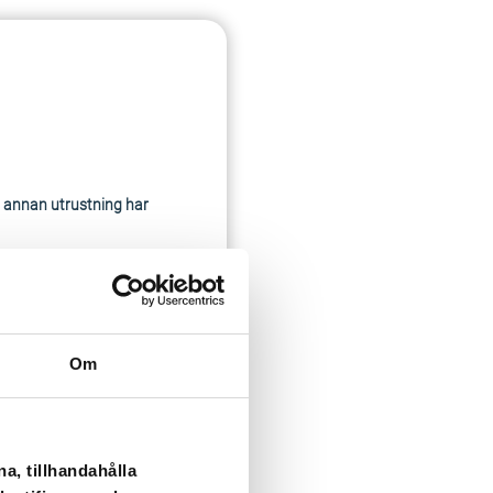
h annan utrustning har
 agerar vi nu.
ckligt stabilt för att
ttenkvaliteten – inför att
Om
a, tillhandahålla