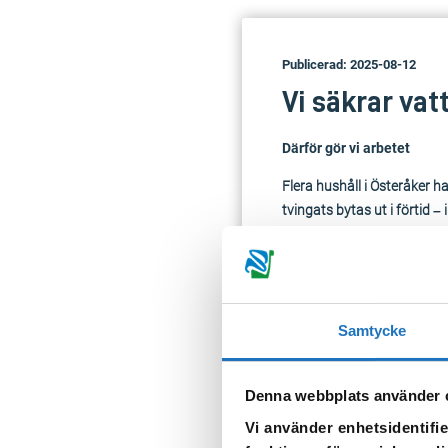
Publicerad: 2025-08-12
Vi säkrar vat
Därför gör vi arbetet
Flera hushåll i Österåker 
tvingats bytas ut i förtid 
Vår personal och externa i
Vattnet från Österåkers vatt
skydda fastigheternas instal
Samtycke
även Ättersta ansluts till 
Vad omfattar projektet?
Denna webbplats använder 
Inköp och installation a
Vi använder enhetsidentifie
Förbättring av pumpar, e