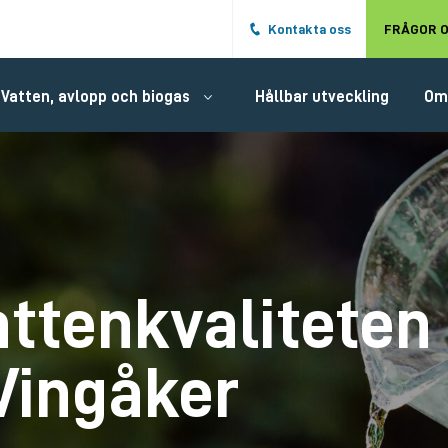
Hoppa till det huvudsakliga innehålle
Kontakta oss
FRÅGOR O
Vatten, avlopp och biogas
Hållbar utveckling
Om
attenkvaliteten 
Vingåker