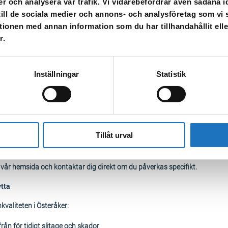
er och analysera vår trafik. Vi vidarebefordrar även sådana i
 effektiv styr-PLC
 till de sociala medier och annons- och analysföretag som v
kning av pH, hårdhet, klorid och alkalinitet
tionen med annan information som du har tillhandahållit ell
nsatser till boende och fastighetsägare
r.
nder 2024–2025
Inställningar
Statistik
a vara i drift senast oktober 2025: Lösningen kommer att vara i drift till o
n Katrineholm (Forssjö) Vattenverk som är planerat sedan tidigare
i området?
Tillåt urval
i gatumiljö, men projektet är avgörande för att säkra vattenkvaliteten i h
, öka livslängden på utrustning som använder vatten – och skapa trygghet
a vår hemsida och kontaktar dig direkt om du påverkas specifikt.
tta
valiteten i Österåker:
från för tidigt slitage och skador