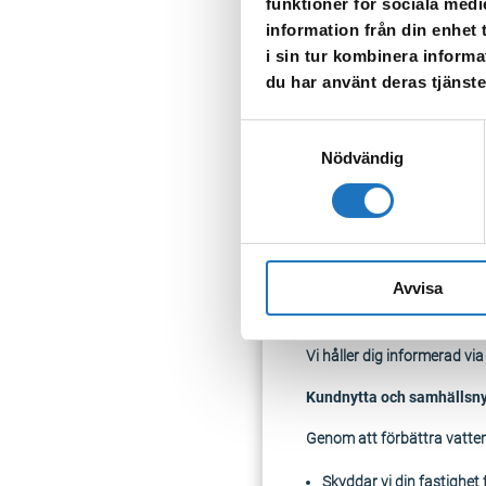
funktioner för sociala medi
Övergång från två till en
information från din enhet
Provtagningar och överva
i sin tur kombinera informa
Dialog och informationsi
du har använt deras tjänste
Tidplan
Samtyckesval
Projektet genomförs u
Nödvändig
En tillfälliga lösning sk
Ättersta får vatten ifrå
Hur påverkas du som bor 
Avvisa
Det pågår inga grävarbeten 
skydda dina installationer
Vi håller dig informerad vi
Kundnytta och samhällsny
Genom att förbättra vattenk
Skyddar vi din fastighet 