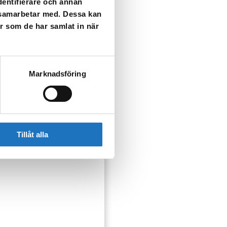
dentifierare och annan
i samarbetar med. Dessa kan
er som de har samlat in när
Marknadsföring
ch med att Österåker och
Tillåt alla
ela området. Syftet är att
 i vardagen.