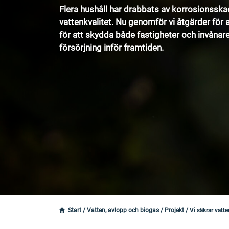
Flera hushåll har drabbats av korrosionsskador
vattenkvalitet. Nu genomför vi åtgärder för a
för att skydda både fastigheter och invånare
försörjning inför framtiden.
Start
/
Vatten, avlopp och biogas
/
Projekt
/
Vi säkrar vatte