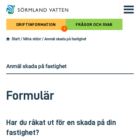
Hoppa till det huvudsakliga innehålle
DRIFTINFORMATION
FRÅGOR OCH SVAR
1
Start
/
Mina sidor
/
Anmäl skada på fastighet
Anmäl skada på fastighet
Formulär
Har du råkat ut för en skada på din
fastighet?