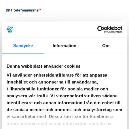
Ditt telefonnummer
*
Beskriv vad som hänt
Berätta vad som hänt och vilken skada som har skett
Samtycke
Information
Om
Detta har hänt
*
Denna webbplats använder cookies
Vi använder enhetsidentifierare för att anpassa
innehållet och annonserna till användarna,
Om det gäller källaröversvämning; Skedde översvämningen i samband
tillhandahålla funktioner för sociala medier och
med nederbörd?
analysera vår trafik. Vi vidarebefordrar även sådana
Ja
Nej
identifierare och annan information från din enhet till
de sociala medier och annons- och analysföretag som
Hur mycket nederbörd kom det?
vi samarbetar med. Dessa kan i sin tur kombinera
informationen med annan information som du har