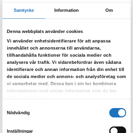
Telefon till uppgiftslämnare
*
Samtycke
Information
Om
E-post till uppgiftslämnare
Denna webbplats använder cookies
Vi använder enhetsidentifierare för att anpassa
innehållet och annonserna till användarna,
Uppgifter om läckan och mätarställning
tillhandahålla funktioner för sociala medier och
analysera vår trafik. Vi vidarebefordrar även sådana
Orsak till läckan
*
identifierare och annan information från din enhet till
de sociala medier och annons- och analysföretag som
vi samarbetar med. Dessa kan i sin tur kombinera
informationen med annan information som du har
tillhandahållit eller som de har samlat in när du har
använt deras tjänster.
Samtyckesval
Datum då läckan uppstod
*
Nödvändig
ÅÅÅÅ snedstreck MM snedstreck DD
Inställningar