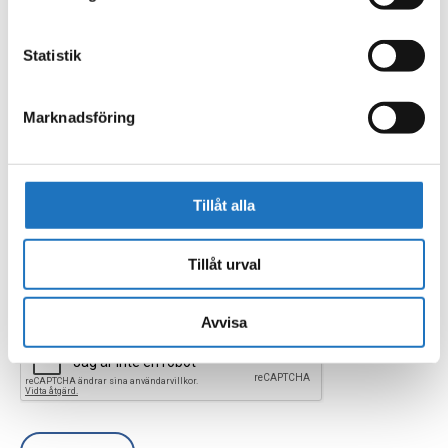
Datum då läckan lagades
*
Statistik
ÅÅÅÅ snedstreck MM snedstreck DD
Marknadsföring
Vattenmätarställning efter läckan lagats
*
Tillåt alla
Datum för avläsningen
*
Tillåt urval
ÅÅÅÅ snedstreck MM snedstreck DD
CAPTCHA
Avvisa