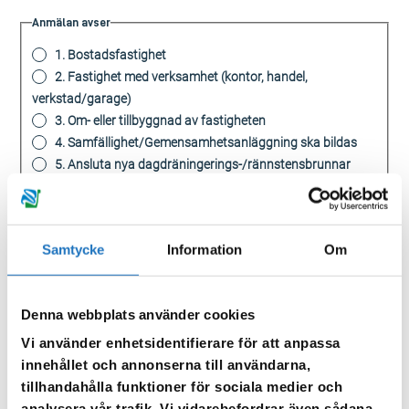
Anmälan avser
1. Bostadsfastighet
2. Fastighet med verksamhet (kontor, handel,
verkstad/garage)
3. Om- eller tillbyggnad av fastigheten
4. Samfällighet/Gemensamhetsanläggning ska bildas
5. Ansluta nya dagdräningerings-/rännstensbrunnar
1. Bostadsfastighet, antal lägenheter/bostadsenheter
Samtycke
Information
Om
Fylls i om du valt alternativ 1. Bostadsfastighet
1. Bostadsfastighet, Tomtarea i m2
Denna webbplats använder cookies
Vi använder enhetsidentifierare för att anpassa
innehållet och annonserna till användarna,
Fylls i om du valt alternativ 1. Bostadsfastighet
tillhandahålla funktioner för sociala medier och
2. Fastighet med verksamhet, ange bruttoarea (BTA) i m2
analysera vår trafik. Vi vidarebefordrar även sådana