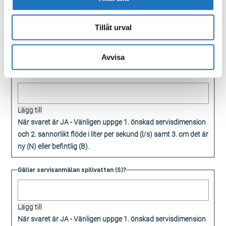
Här fyller du i servisdimension och sannorlikt flöde. För en vanlig
villa gäller följande dimensioner och flöden: Servisdimension
Tillåt urval
Vatten(V) 32, sannorlikt flöde 0,63. Servisdimension Spillvatten(S)
110, sannorlikt flöde1,8. Servisdimension Dagvatten(D) 110,
sannorlikt flöde 3,0.
Avvisa
Gäller servisanmälan vatten (V)?
Lägg till
När svaret är JA - Vänligen uppge 1. önskad servisdimension
och 2. sannorlikt flöde i liter per sekund (l/s) samt 3. om det är
ny (N) eller befintlig (B).
Gäller servisanmälan spillvatten (S)?
Lägg till
När svaret är JA - Vänligen uppge 1. önskad servisdimension