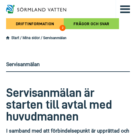
Hoppa till det huvudsakliga innehålle
DRIFTINFORMATION
FRÅGOR OCH SVAR
2
Start
/
Mina sidor
/
Servisanmälan
Servisanmälan
Servisanmälan är
starten till avtal med
huvudmannen
I samband med att förbindelsepunkt är upprättad och