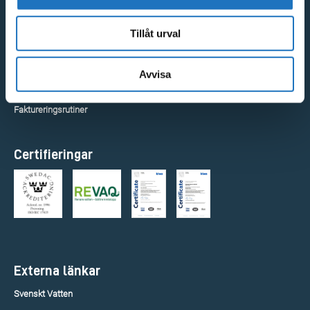
Snabblänkar
Tillåt urval
GDPR och integritetspolicy
Avvisa
Visselblåsarfunktion
Faktureringsrutiner
Certifieringar
Externa länkar
Svenskt Vatten