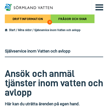
Hoppa till det huvudsakliga innehålle
DRIFTINFORMATION
FRÅGOR OCH SVAR
3
Start
/
Mina sidor
/
Självservice inom Vatten och avlopp
Självservice inom Vatten och avlopp
Ansök och anmäl
tjänster inom vatten och
avlopp
Här kan du uträtta ärenden på egen hand.