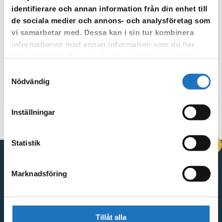
identifierare och annan information från din enhet till
Ansök om dispens för fettavskiljare
de sociala medier och annons- och analysföretag som
vi samarbetar med. Dessa kan i sin tur kombinera
Anmäl installation av oljeavskiljare
informationen med annan information som du har
Anmäl installation av sprinkler
tillhandahållit eller som de har samlat in när du har
använt deras tjänster.
Samtyckesval
Ansök om nyckel till vattenkiosk
Oss tillhanda senast 24
Nödvändig
timmar innan nyckel kan hämtas ut (gäller vardagar).
Inställningar
Statistik
DRIFTINFORMATION
Marknadsföring
Kontakta oss
Vingåkersvägen 18, 641 51 Katrineholm
Kontakta oss
Tillåt alla