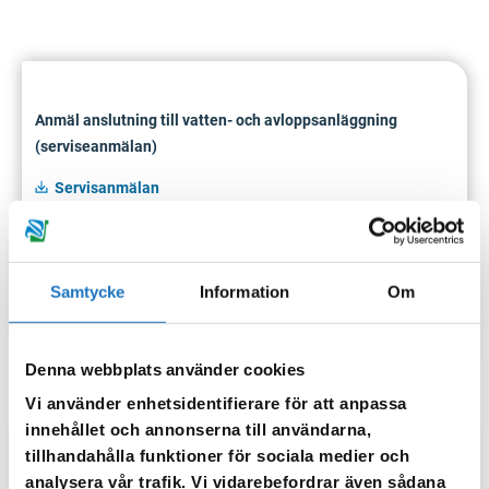
Anmäl anslutning till vatten- och avloppsanläggning
(serviseanmälan)
Servisanmälan
Servisanmälan om du bor i ett omvandlingsområde
.
Färdiganmälan
, fylls i när arbetet är färdigt på din
Samtycke
Information
Om
fastighet.
Denna webbplats använder cookies
Vi använder enhetsidentifierare för att anpassa
innehållet och annonserna till användarna,
tillhandahålla funktioner för sociala medier och
Anmäl installation av fettavskiljare
analysera vår trafik. Vi vidarebefordrar även sådana