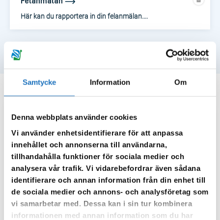
Felanmälan
Här kan du rapportera in din felanmälan....
Samtycke
Information
Om
Denna webbplats använder cookies
Anmäl dig till vår sms-tjänst.
Vi använder enhetsidentifierare för att anpassa
innehållet och annonserna till användarna,
Vår sms-tjänst använder vi enbart för att kunna informera dig
tillhandahålla funktioner för sociala medier och
om driftstörningar och andra händelser som kan påverka dig
analysera vår trafik. Vi vidarebefordrar även sådana
som fastighetsägare.
identifierare och annan information från din enhet till
de sociala medier och annons- och analysföretag som
vi samarbetar med. Dessa kan i sin tur kombinera
informationen med annan information som du har