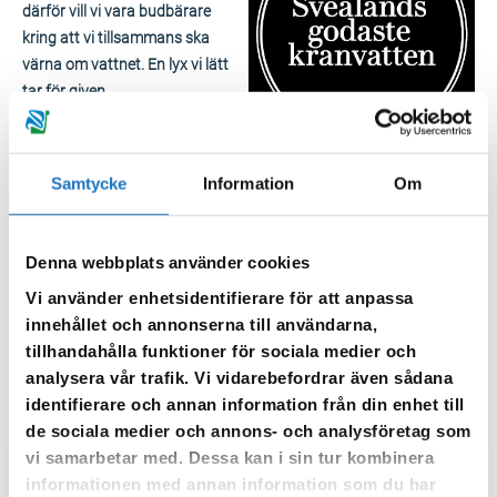
därför vill vi vara budbärare
kring att vi tillsammans ska
värna om vattnet. En lyx vi lätt
tar för given.
Värna om vattnet
Kranvatten är den billigaste
Samtycke
Information
Om
hälsodrycken som alltid finns i en kran nära dig. Sveriges
kommuner producerar nästan 1 000 miljoner kubikmeter
dricksvatten per år till närmare 8 miljoner människor. Vi tar många
Denna webbplats använder cookies
gånger för givet att när vi vrider på kranen ska det komma rent
Vi använder enhetsidentifierare för att anpassa
vatten, så är det vanligtvis i Sverige, men kanske inte för all
innehållet och annonserna till användarna,
framtid?​
tillhandahålla funktioner för sociala medier och
analysera vår trafik. Vi vidarebefordrar även sådana
identifierare och annan information från din enhet till
de sociala medier och annons- och analysföretag som
vi samarbetar med. Dessa kan i sin tur kombinera
informationen med annan information som du har