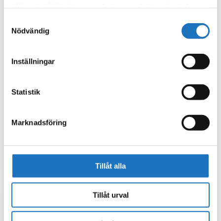
tillhandahållit eller som de har samlat in när du har
använt deras tjänster.
Samtyckesval
Nödvändig
Inställningar
Statistik
Spartips #7
En halvfylld diskmaskin använder
lika mycket vatten
Marknadsföring
som en helt fylld.
Diska smart!
Tillåt alla
Tillåt urval