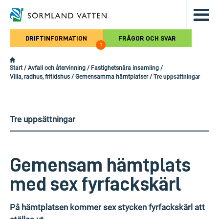
Hoppa till det huvudsakliga innehålle
DRIFTINFORMATION
FRÅGOR OCH SVAR
1
Start
/
Avfall och återvinning
/
Fastighetsnära insamling
/
Villa, radhus, fritidshus
/
Gemensamma hämtplatser
/
Tre uppsättningar
Tre uppsättningar
Gemensam hämtplats
med sex fyrfackskärl
På hämtplatsen kommer sex stycken fyrfackskärl att