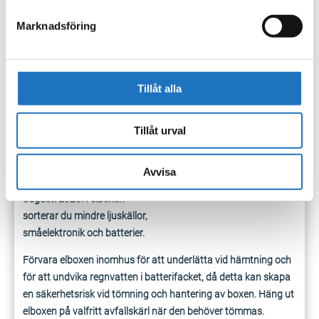
Läs mer om de olika
avfallstyperna
Marknadsföring
Elboxen
ingår i
hemsorteringen
Tillåt alla
Du som äger en fastighet
som tillhör en gemensam
Tillåt urval
hämtplats är välkommen
att hämta en elbox på
återvinningscentralen i din
Avvisa
kommun från och med 17
augusti 2026. I
elboxen
sorterar du mindre ljuskällor,
småelektronik
och batterier.
Förvara
elboxen
inomhus för att underlätta vid hämtning och
för att undvika regnvatten i batterifacket, då detta kan skapa
en säkerhetsrisk vid
tömning
och hantering av boxen. Häng ut
elboxen
på valfritt avfallskärl när den behöver tömmas.