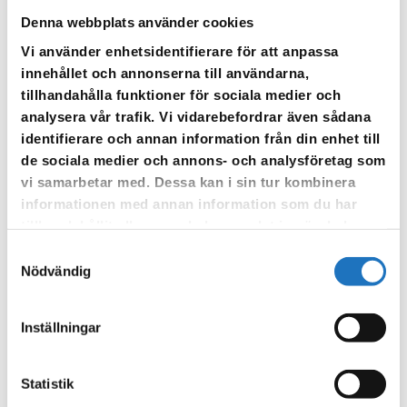
Avfallskärl uppmärkta med 1, töms
Denna webbplats använder cookies
var fjärde vecka
Vi använder enhetsidentifierare för att anpassa
innehållet och annonserna till användarna,
Här sorterar du:
tillhandahålla funktioner för sociala medier och
analysera vår trafik. Vi vidarebefordrar även sådana
Plastf
örpackningar, 285 liter
identifierare och annan information från din enhet till
Restavfall, 285 liter
de sociala medier och annons- och analysföretag som
Returpapper, tidningar, 45 liter
vi samarbetar med. Dessa kan i sin tur kombinera
Metallf
örpackningar, 45 liter
informationen med annan information som du har
tillhandahållit eller som de har samlat in när du har
Avfallskärl uppmärkta med 2, töms
använt deras tjänster.
Samtyckesval
varannan vecka
Nödvändig
Här sorterar du:
Inställningar
Pappersf
örpackningar, 342 liter
Matavfall (i gr
ön påse), 228 liter
F
ärgade glasförpackningar, 45 liter
Statistik
Of
ärgade glasförpackningar, 45 liter