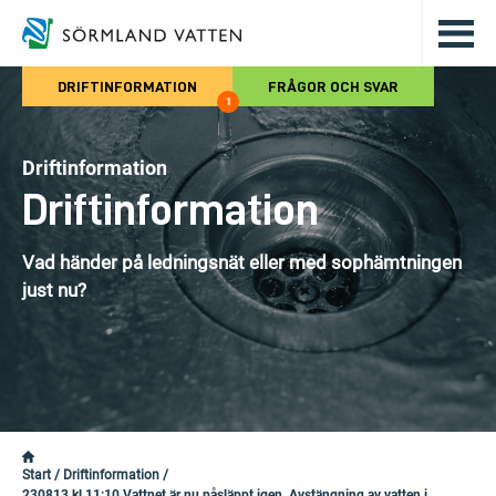
Hoppa till det huvudsakliga innehålle
DRIFTINFORMATION
FRÅGOR OCH SVAR
1
Driftinformation
Driftinformation
Vad händer på ledningsnät eller med sophämtningen
just nu?
Start
/
Driftinformation
/
230813 kl 11:10 Vattnet är nu påsläppt igen. Avstängning av vatten i