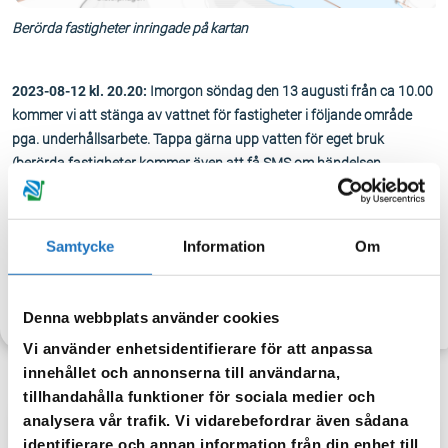
Berörda fastigheter inringade på kartan
2023-08-12 kl. 20.20:
Imorgon söndag den 13 augusti från ca 10.00
kommer vi att stänga av vattnet för fastigheter i följande område
pga. underhållsarbete. Tappa gärna upp vatten för eget bruk
(berörda fastigheter kommer även att få SMS om händelsen.
Om arbetet går enligt planering så beräknas det ta ca 60-90 minuter.
Tack för din förståelse!
Samtycke
Information
Om
TILLBAKA
Denna webbplats använder cookies
Vi använder enhetsidentifierare för att anpassa
innehållet och annonserna till användarna,
tillhandahålla funktioner för sociala medier och
analysera vår trafik. Vi vidarebefordrar även sådana
identifierare och annan information från din enhet till