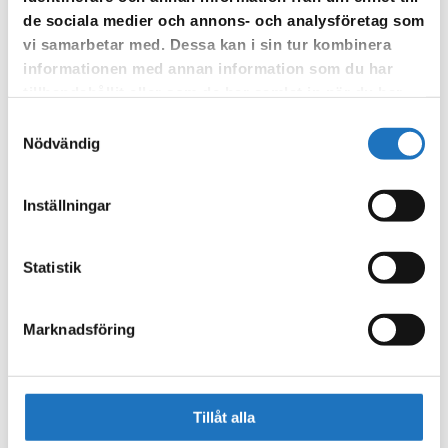
Anmäl dig till vår sms-tjänst.
de sociala medier och annons- och analysföretag som
Vår sms-tjänst använder vi enbart för att kunna informera dig
vi samarbetar med. Dessa kan i sin tur kombinera
om driftstörningar och andra händelser som kan påverka dig
informationen med annan information som du har
som fastighetsägare.
tillhandahållit eller som de har samlat in när du har
använt deras tjänster.
Samtyckesval
Nödvändig
Inställningar
Statistik
Marknadsföring
Tillåt alla