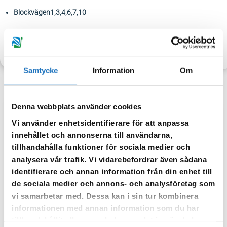
Blockvägen1,3,4,6,7,10
TILLBAKA
Samtycke
Information
Om
Denna webbplats använder cookies
Anmäl dig till vår sms-tjänst.
Vi använder enhetsidentifierare för att anpassa
innehållet och annonserna till användarna,
Vår sms-tjänst använder vi enbart för att kunna informera dig
tillhandahålla funktioner för sociala medier och
om driftstörningar och andra händelser som kan påverka dig
analysera vår trafik. Vi vidarebefordrar även sådana
som fastighetsägare.
identifierare och annan information från din enhet till
de sociala medier och annons- och analysföretag som
vi samarbetar med. Dessa kan i sin tur kombinera
informationen med annan information som du har
tillhandahållit eller som de har samlat in när du har