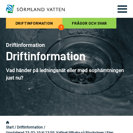
Hoppa till det huvudsakliga innehålle
DRIFTINFORMATION
FRÅGOR OCH SVAR
1
Driftinformation
Driftinformation
Vad händer på ledningsnät eller med sophämtningen
just nu?
Start
/
Driftinformation
/
Uppdaterad 23-02-10 kl 13:50: Vattnet tillbaka på Blockvägen i Flen