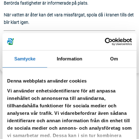
Berörda fastigheter är informerade på plats.
När vatten är åter kan det vara missfärgat, spola då i kranen tills det
blir klart igen.
Samtycke
Information
Om
TILLBAKA
Denna webbplats använder cookies
Vi använder enhetsidentifierare för att anpassa
innehållet och annonserna till användarna,
Anmäl dig till vår sms-tjänst.
tillhandahålla funktioner för sociala medier och
analysera vår trafik. Vi vidarebefordrar även sådana
Vår sms-tjänst använder vi enbart för att kunna informera dig
identifierare och annan information från din enhet till
om driftstörningar och andra händelser som kan påverka dig
de sociala medier och annons- och analysföretag som
som fastighetsägare.
vi samarbetar med. Dessa kan i sin tur kombinera