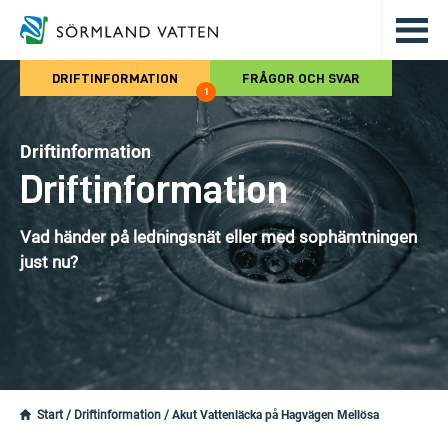
Hoppa till det huvudsakliga innehålle
DRIFTINFORMATION
FRÅGOR OCH SVAR
1
Driftinformation
Driftinformation
Vad händer på ledningsnät eller med sophämtningen
just nu?
Start
/
Driftinformation
/
Akut Vattenläcka på Hagvägen Mellösa