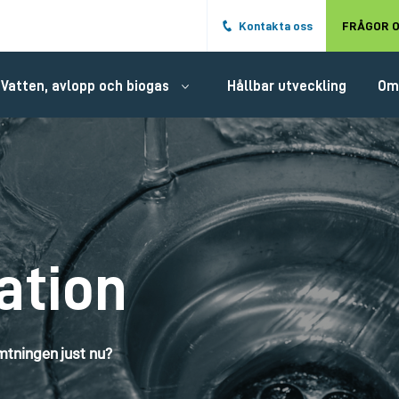
Hoppa till det huvudsakliga innehålle
Kontakta oss
FRÅGOR O
Vatten, avlopp och biogas
Hållbar utveckling
Om
ation
tningen just nu?