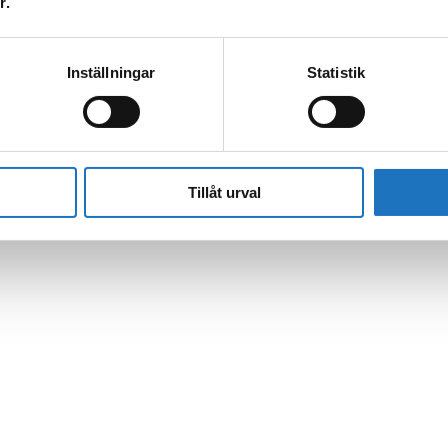
r.
Inställningar
Statistik
l vår sms-tjänst.
 enbart för att kunna informera dig om driftstörningar och andra händel
Tillåt urval