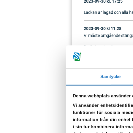
2023-09-30 kl. 17:25
Läckan är lagad och alla ha
2023-09-30 kl 11.28
Vi måste omgående stänga 
Berörda gator är:
Kapellgatan
Fredsgatan
Storgatan
Samtycke
Trädgårdsgatan
En vattenkärra placeras i 
Denna webbplats använder 
När vattnet släpps på igen k
Vi använder enhetsidentifie
funktioner för sociala medi
information från din enhet
TILLBAKA
i sin tur kombinera informa