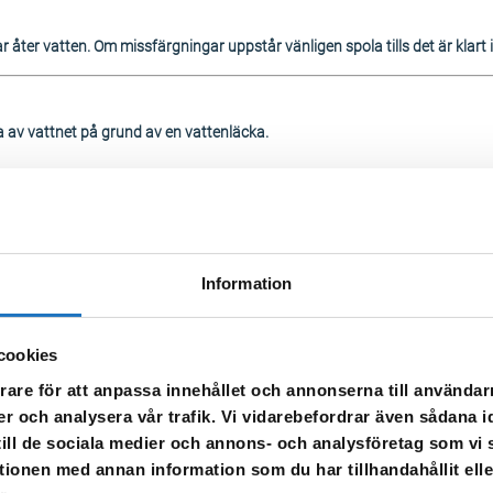
r åter vatten. Om missfärgningar uppstår vänligen spola tills det är klart 
av vattnet på grund av en vattenläcka.
Information
området.
cookies
an det vara missfärgat – spola då i kranen tills vattnet blir klart igen.
rare för att anpassa innehållet och annonserna till användarn
er och analysera vår trafik. Vi vidarebefordrar även sådana i
 till de sociala medier och annons- och analysföretag som v
tionen med annan information som du har tillhandahållit ell