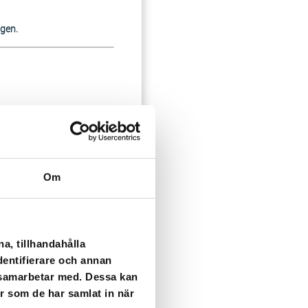
igen.
Om
a, tillhandahålla
dentifierare och annan
i samarbetar med. Dessa kan
er som de har samlat in när