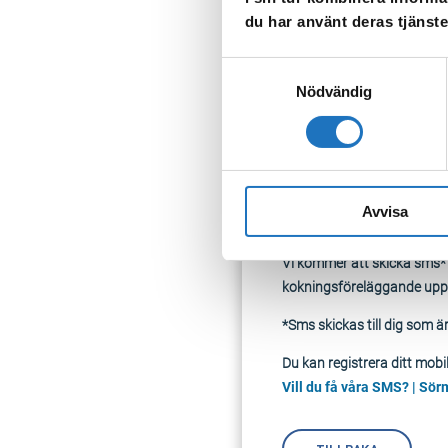
vattnet.
du har använt deras tjänste
För din säkerhet väljer vi
Samtyckesval
Allt vatten som ska använ
Nödvändig
däremot bra att använda vat
Kokningsföreläggandet gäll
Läs mer om vad kokningsf
Avvisa
Sörmland Vatten har tagit 
Vi kommer att skicka sms*
kokningsföreläggande upp
*Sms skickas till dig som 
Du kan registrera ditt mob
Vill du få våra SMS? | S