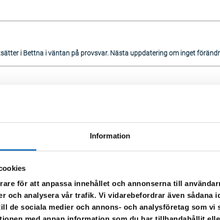
ätter i Bettna i väntan på provsvar. Nästa uppdatering om inget föränd
sätter i Bettna i väntan på provsvar.
Information
sätter i väntan på provsvar.
cookies
rare för att anpassa innehållet och annonserna till användarn
 dricksvatten för boende i Bettna
er och analysera vår trafik. Vi vidarebefordrar även sådana i
 till de sociala medier och annons- och analysföretag som v
r koka vattnet innan förtäring är att vi vid en rutinkontroll har upptäckt 
tionen med annan information som du har tillhandahållit ell