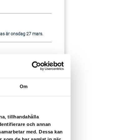
ras är onsdag 27 mars.
Om
a, tillhandahålla
dentifierare och annan
i samarbetar med. Dessa kan
risk för kontaminering av
er som de har samlat in när