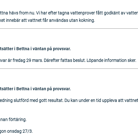
tna hävs from nu. Vi har efter tagna vattenprover fått godkänt av vatte
ket innebär att vattnet får användas utan kokning.
sätter i Bettna i väntan på provsvar.
svar är fredag 29 mars. Därefter fattas beslut. Löpande information sker.
sätter i Bettna i väntan på provsvar.
dning slutförd med gott resultat. Du kan under en tid uppleva att vattnet h
nnan förtäring.
gon onsdag 27/3.