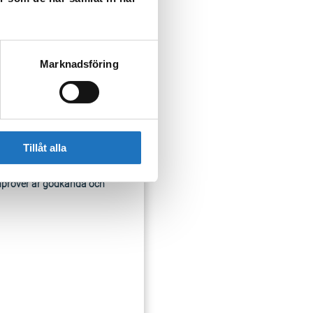
nvändning. Det går
Marknadsföring
Tillåt alla
enprover är godkända och