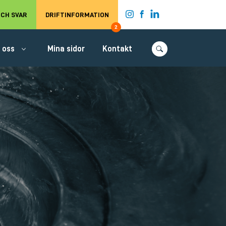
t.
CH SVAR
DRIFTINFORMATION
2
 oss
Mina sidor
Kontakt