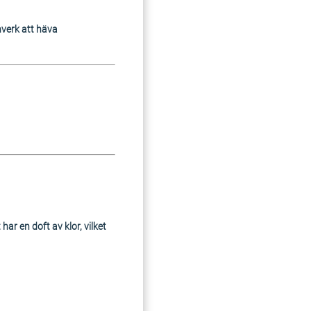
nverk att häva
ar en doft av klor, vilket