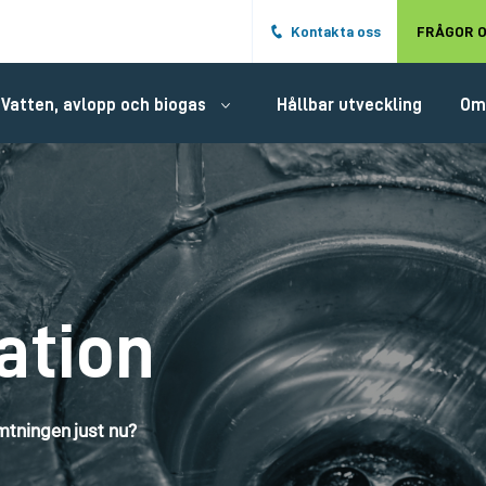
Hoppa till det huvudsakliga innehålle
Kontakta oss
FRÅGOR O
Vatten, avlopp och biogas
Hållbar utveckling
Om
ation
tningen just nu?