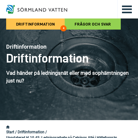
Hoppa till det huvudsakliga innehålle
DRIFTINFORMATION
FRÅGOR OCH SVAR
4
Driftinformation
Driftinformation
Vad händer på ledningsnät eller med sophämtningen
just nu?
Start
/
Driftinformation
/
Uppdaterad kl 10.45: Ledningsarbete på Celsings Allé i Hälleforsnäs