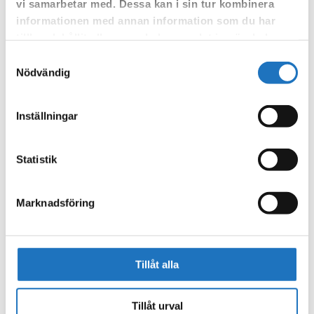
som fastighetsägare.
vi samarbetar med. Dessa kan i sin tur kombinera
informationen med annan information som du har
tillhandahållit eller som de har samlat in när du har
använt deras tjänster.
Samtyckesval
Nödvändig
Inställningar
Statistik
Marknadsföring
Tillåt alla
Tillåt urval