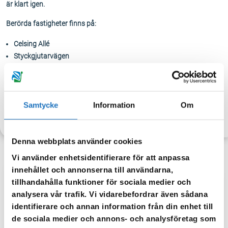
är klart igen.
Berörda fastigheter finns på:
Celsing Allé
Styckgjutarvägen
Torsbovägen
Masmästarvägen
Samtycke
Information
Om
TILLBAKA
Denna webbplats använder cookies
Vi använder enhetsidentifierare för att anpassa
innehållet och annonserna till användarna,
tillhandahålla funktioner för sociala medier och
Anmäl dig till vår sms-tjänst.
analysera vår trafik. Vi vidarebefordrar även sådana
Vår sms-tjänst använder vi enbart för att kunna informera dig
identifierare och annan information från din enhet till
om driftstörningar och andra händelser som kan påverka dig
de sociala medier och annons- och analysföretag som