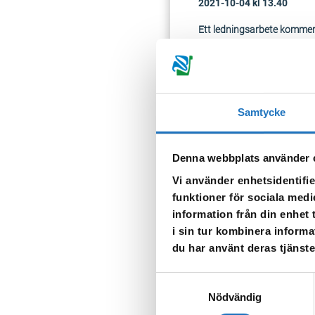
2021-10-04 kl 13.40
Ett ledningsarbete kommer
som är vidtalade. Missfärga
igen.
Detta påverkar även geno
Kungsgatan/Fredsgatan). 
Samtycke
TILLBAKA
Denna webbplats använder 
Vi använder enhetsidentifie
funktioner för sociala medi
information från din enhet
i sin tur kombinera informa
du har använt deras tjänste
Anmäl dig til
Samtyckesval
Nödvändig
Vår sms-tjänst använder vi