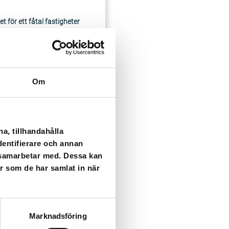
ör ett fåtal fastigheter
 tills vattnet är klart
gatan och
.
Om
a, tillhandahålla
dentifierare och annan
i samarbetar med. Dessa kan
er som de har samlat in när
Marknadsföring
ser som kan påverka dig