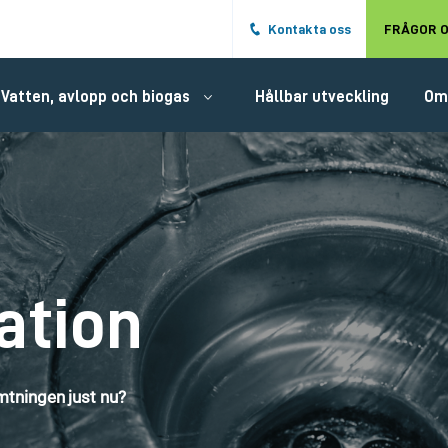
Hoppa till det huvudsakliga innehålle
Kontakta oss
FRÅGOR O
Vatten, avlopp och biogas
Hållbar utveckling
Om
ation
tningen just nu?