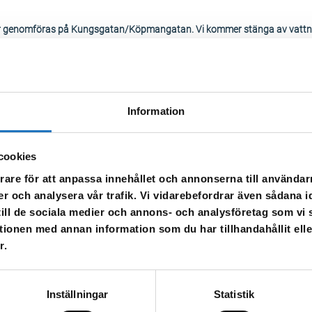
 genomföras på Kungsgatan/Köpmangatan. Vi kommer stänga av vattnet f
t vatten kan förekomma i området, detta avhjälps genom att spola i kranen
mfartstrafiken på Kungsgatan (mellan korsningen Kungsgatan/Köpman
Efter arbetet kommer Katrineholms kommun att asfaltera om korsningen
Information
cookies
rare för att anpassa innehållet och annonserna till användarn
er och analysera vår trafik. Vi vidarebefordrar även sådana i
 till de sociala medier och annons- och analysföretag som v
tionen med annan information som du har tillhandahållit ell
r.
l vår sms-tjänst.
Inställningar
Statistik
 enbart för att kunna informera dig om driftstörningar och andra händel