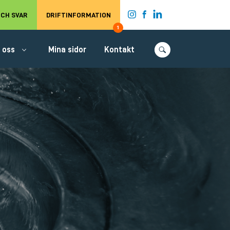
t.
CH SVAR
DRIFTINFORMATION
1
 oss
Mina sidor
Kontakt