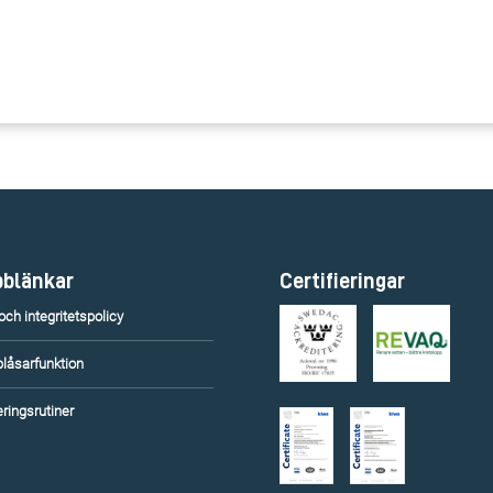
blänkar
Certifieringar
ch integritetspolicy
blåsarfunktion
ringsrutiner