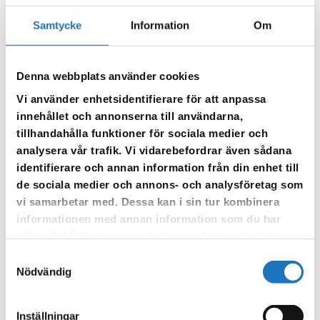
Anmäl dig till vår sms-tjänst.
Samtycke
Information
Om
Vår sms-tjänst använder vi enbart för att kunna informera dig
om driftstörningar och andra händelser som kan påverka dig
Denna webbplats använder cookies
som fastighetsägare.
Vi använder enhetsidentifierare för att anpassa
innehållet och annonserna till användarna,
tillhandahålla funktioner för sociala medier och
analysera vår trafik. Vi vidarebefordrar även sådana
identifierare och annan information från din enhet till
de sociala medier och annons- och analysföretag som
vi samarbetar med. Dessa kan i sin tur kombinera
informationen med annan information som du har
tillhandahållit eller som de har samlat in när du har
använt deras tjänster.
Samtyckesval
Nödvändig
Inställningar