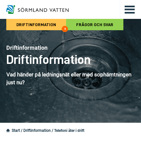
Hoppa till det huvudsakliga innehålle
DRIFTINFORMATION
FRÅGOR OCH SVAR
4
Driftinformation
Driftinformation
Vad händer på ledningsnät eller med sophämtningen
just nu?
Start
/
Driftinformation
/
Telefoni åter i drift