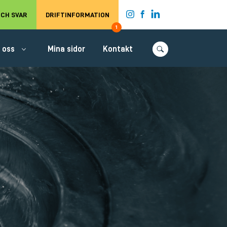
t.
CH SVAR
DRIFTINFORMATION
1
 oss
Mina sidor
Kontakt