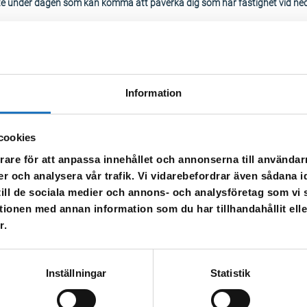
ete under dagen som kan komma att påverka dig som har fastighet vid ne
an det vara missfärgat, spola då i kranen tills att det blir klart.
Information
cookies
rare för att anpassa innehållet och annonserna till användarn
er och analysera vår trafik. Vi vidarebefordrar även sådana i
 till de sociala medier och annons- och analysföretag som v
tionen med annan information som du har tillhandahållit ell
r.
l vår sms-tjänst.
 enbart för att kunna informera dig om driftstörningar och andra händel
Inställningar
Statistik