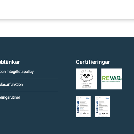
blänkar
Certifieringar
ch integritetspolicy
blåsarfunktion
ringsrutiner