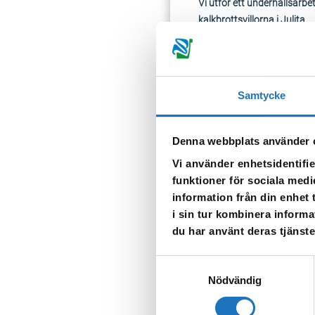
Vi utför ett underhållsarb
kalkbrottsvillorna i Julita.
När vattnet släpps på igen k
Samtycke
TILLBAKA
Denna webbplats använder 
Vi använder enhetsidentifie
funktioner för sociala medi
information från din enhet
i sin tur kombinera informa
du har använt deras tjänste
Anmäl dig til
Samtyckesval
Vår sms-tjänst använder vi
Nödvändig
som fastighetsägare.