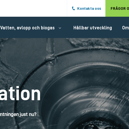
Hoppa till det huvudsakliga innehålle
Kontakta oss
FRÅGOR O
Vatten, avlopp och biogas
Hållbar utveckling
Om
ation
tningen just nu?