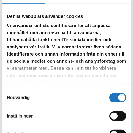
Västra Sörmlands Räddningstjänst skriver på sin hemsida om ”att
Denna webbplats använder cookies
göra vid översvämning” se nedan:
Vi använder enhetsidentifierare för att anpassa
Att göra vid översvämning
innehållet och annonserna till användarna,
tillhandahålla funktioner för sociala medier och
Bryt strömmen i översvämmade lokaler, men se till att
analysera vår trafik. Vi vidarebefordrar även sådana
dräneringspumpen fungerar
identifierare och annan information från din enhet till
Rensa brunnar och avrinningar runt huset
de sociala medier och annons- och analysföretag som
Palla upp eller flytta inventarier till en säker plats
vi samarbetar med. Dessa kan i sin tur kombinera
Pumpa bort och torka om möjligt upp allt vatten
informationen med annan information som du har
Var noga med att rengöra allt som har varit i kontakt med
tillhandahållit eller som de har samlat in när du har
översvämmat vatten
använt deras tjänster.
Tvätta av dig efter kontakt med översvämmat vatten
Samtyckesval
Nödvändig
Dokumentera skadorna efter översvämningen
Gör en förteckning över allt skadat lösöre
Spara alla kvitton om du hyr pumpar eller avfuktare
Inställningar
Länk till Västa Sörmlands Räddningstjänst:
Västra Sörmlands
Räddningstjänst