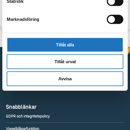
Statistik
TILLBAKA
Marknadsföring
Tillåt alla
DRIFTINFORMATION
Tillåt urval
Kontakta oss
Avvisa
Vingåkersvägen 18, 641 51 Katrineholm
Kontakta oss
Snabblänkar
GDPR och integritetspolicy
Visselblåsarfunktion