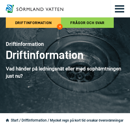
Hoppa till det huvudsakliga innehålle
DRIFTINFORMATION
FRÅGOR OCH SVAR
4
Driftinformation
Driftinformation
Vad händer på ledningsnät eller med sophämtningen
just nu?
Start
/
Driftinformation
/
Mycket regn på kort tid orsakar översvämningar