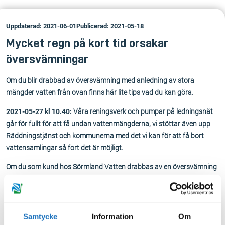
Uppdaterad: 2021-06-01
Publicerad: 2021-05-18
Mycket regn på kort tid orsakar
översvämningar
Om du blir drabbad av översvämning med anledning av stora
mängder vatten från ovan finns här lite tips vad du kan göra.
2021-05-27 kl 10.40:
Våra reningsverk och pumpar på ledningsnät
går för fullt för att få undan vattenmängderna, vi stöttar även upp
Räddningstjänst och kommunerna med det vi kan för att få bort
vattensamlingar så fort det är möjligt.
Om du som kund hos Sörmland Vatten drabbas av en översvämning
i din fastighet är det viktigt att du dokumenterar hela händelsen och
skadan, fyller i följande blankett:
Anmälan från fastighetsägare
om översvämning
och skickar den till
kundservice@sormlandvatten.se för handläggning.
Samtycke
Information
Om