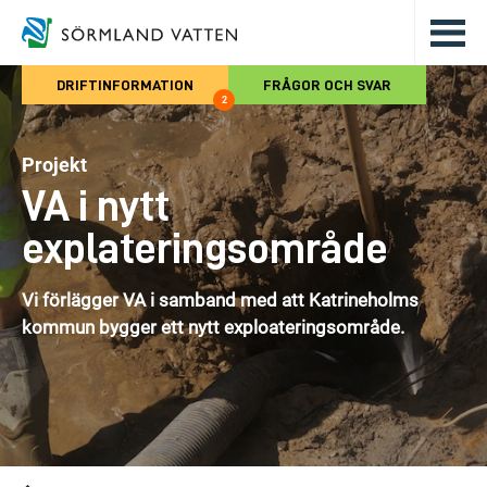
Hoppa till det huvudsakliga innehålle
DRIFTINFORMATION
FRÅGOR OCH SVAR
2
Projekt
VA i nytt
explateringsområde
Vi förlägger VA i samband med att Katrineholms
kommun bygger ett nytt exploateringsområde.