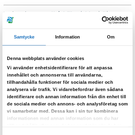
Uppdaterad 2023-08-08.
Nu fortsätter arbetet med att bygga
ledningsnät på Lövåsen. Arbetet pågår enligt plan till november
2023.
Samtycke
Information
Om
Trafiken kommer att påverkas så det är viktigt att följa anvisningar
på plats. Vi planerar att hålla ett körfält öppet så trafik kan passera.
Arbetet kommer att ske etappvis längst sträckan enligt bild nedan.
Denna webbplats använder cookies
Trafiken kommer att regleras med trafikljus.
Vi använder enhetsidentifierare för att anpassa
Vid frågor är du välkommen att kontakta kundservice på Sörmland
innehållet och annonserna till användarna,
Vatten, telefon 0150-800 100.
tillhandahålla funktioner för sociala medier och
analysera vår trafik. Vi vidarebefordrar även sådana
identifierare och annan information från din enhet till
de sociala medier och annons- och analysföretag som
vi samarbetar med. Dessa kan i sin tur kombinera
informationen med annan information som du har
tillhandahållit eller som de har samlat in när du har
använt deras tjänster.
Samtyckesval