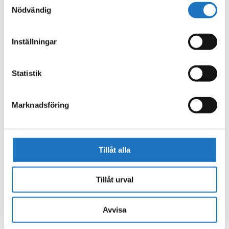
Nödvändig
Inställningar
Statistik
Marknadsföring
Uppdaterad 2023-07-07.
Från och med vecka 28 upphör för tillfället
trafikbegränsningar på vägstrecka Österleden. Vecka 32 återgår
avstängningar enligt plan. Trafiken kommer då åter att påverkas så
Tillåt alla
det är viktigt att följa anvisningar på plats. Vi planerar att hålla ett
körfält öppet så trafik kan passera. Det kommer att ske etappvis
Tillåt urval
längst sträckan enligt bild nedan. Trafiken kommer att regleras med
trafikljus.
Avvisa